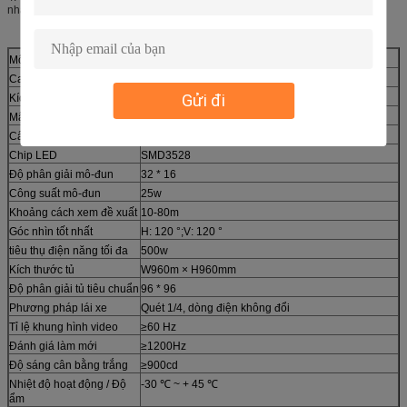
nhau phù hợp với các yêu cầu khác nhau của khách hàng.
Môi trường sử dụng
Trong nhà
Cao độ pixel
10mm
Gửi đi
Kích thước mô-đun
320 * 160mm
Mật độ vật lý
10000 chấm / ㎡
Cấu hình pixel
1R1G1B
Chip LED
SMD3528
Độ phân giải mô-đun
32 * 16
Công suất mô-đun
25w
Khoảng cách xem đề xuất
10-80m
Góc nhìn tốt nhất
H: 120 °;V: 120 °
tiêu thụ điện năng tối đa
500w
Kích thước tủ
W960m × H960mm
Độ phân giải tủ tiêu chuẩn
96 * 96
Phương pháp lái xe
Quét 1/4, dòng điện không đổi
Tỉ lệ khung hình video
≥60 Hz
Đánh giá làm mới
≥1200Hz
Độ sáng cân bằng trắng
≥900cd
Nhiệt độ hoạt động / Độ
-30 ℃ ~ + 45 ℃
ẩm