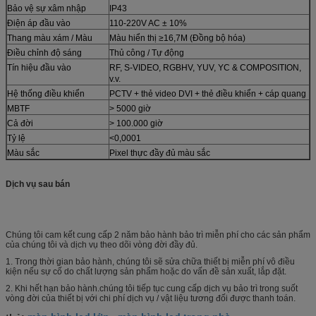
Bảo vệ sự xâm nhập
IP43
Điện áp đầu vào
110-220V AC ± 10%
Thang màu xám / Màu
Màu hiển thị ≥16,7M (Đồng bộ hóa)
Điều chỉnh độ sáng
Thủ công / Tự động
Tín hiệu đầu vào
RF, S-VIDEO, RGBHV, YUV, YC & COMPOSITION,
v.v.
Hệ thống điều khiển
PCTV + thẻ video DVI + thẻ điều khiển + cáp quang
MBTF
> 5000 giờ
Cả đời
> 100.000 giờ
Tỷ lệ
<0,0001
Màu sắc
Pixel thực đầy đủ màu sắc
Dịch vụ sau bán
Chúng tôi cam kết cung cấp 2 năm bảo hành bảo trì miễn phí cho các sản phẩm
của chúng tôi và dịch vụ theo dõi vòng đời đầy đủ.
1. Trong thời gian bảo hành, chúng tôi sẽ sửa chữa thiết bị miễn phí vô điều
kiện nếu sự cố do chất lượng sản phẩm hoặc do vấn đề sản xuất, lắp đặt.
2. Khi hết hạn bảo hành.chúng tôi tiếp tục cung cấp dịch vụ bảo trì trong suốt
vòng đời của thiết bị với chi phí dịch vụ / vật liệu tương đối được thanh toán.