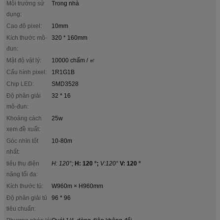
Môi trường sử
Trong nhà
dụng:
Cao độ pixel:
10mm
Kích thước mô-
320 * 160mm
đun:
Mật độ vật lý:
10000 chấm / ㎡
Cấu hình pixel:
1R1G1B
Chip LED:
SMD3528
Độ phân giải
32 * 16
mô-đun:
Khoảng cách
25w
xem đề xuất:
Góc nhìn tốt
10-80m
nhất:
tiêu thụ điện
H: 120°;
H: 120 °;
V:120°
V: 120 °
năng tối đa:
Kích thước tủ:
W960m × H960mm
Độ phân giải tủ
96 * 96
tiêu chuẩn: