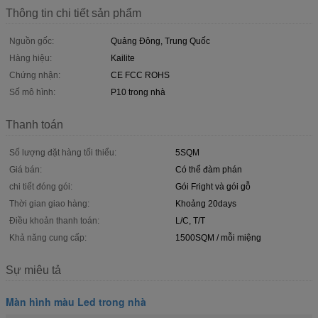
Thông tin chi tiết sản phẩm
Nguồn gốc:
Quảng Đông, Trung Quốc
Hàng hiệu:
Kailite
Chứng nhận:
CE FCC ROHS
Số mô hình:
P10 trong nhà
Thanh toán
Số lượng đặt hàng tối thiểu:
5SQM
Giá bán:
Có thể đàm phán
chi tiết đóng gói:
Gói Fright và gói gỗ
Thời gian giao hàng:
Khoảng 20days
Điều khoản thanh toán:
L/C, T/T
Khả năng cung cấp:
1500SQM / mỗi miệng
Sự miêu tả
Màn hình màu Led trong nhà