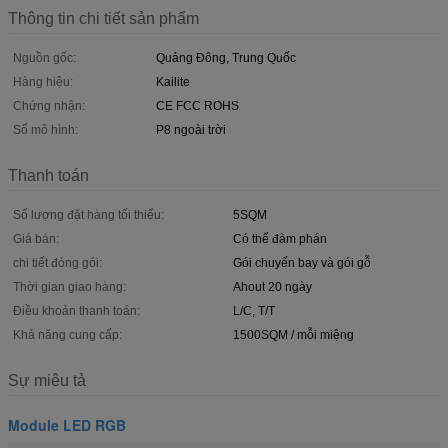
Thông tin chi tiết sản phẩm
Nguồn gốc:
Quảng Đông, Trung Quốc
Hàng hiệu:
Kailite
Chứng nhận:
CE FCC ROHS
Số mô hình:
P8 ngoài trời
Thanh toán
Số lượng đặt hàng tối thiểu:
5SQM
Giá bán:
Có thể đàm phán
chi tiết đóng gói:
Gói chuyến bay và gói gỗ
Thời gian giao hàng:
Ahout 20 ngày
Điều khoản thanh toán:
L/C, T/T
Khả năng cung cấp:
1500SQM / mỗi miệng
Sự miêu tả
Module LED RGB