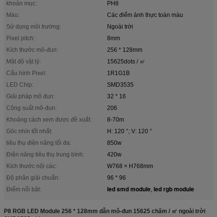
khoản mục:
PH8
Màu:
Các điểm ảnh thực toàn màu
Sử dụng môi trường:
Ngoài trời
Pixel pitch:
8mm
Kích thước mô-đun:
256 * 128mm
Mật độ vật lý:
15625dots / ㎡
Cấu hình Pixel:
1R1G1B
LED Chip:
SMD3535
Giải pháp mô đun:
32 * 16
Công suất mô-đun:
206
Khoảng cách xem được đề xuất:
8-70m
Góc nhìn tốt nhất:
H: 120 °; V: 120 °
tiêu thụ điện năng tối đa:
850w
Điện năng tiêu thụ trung bình:
420w
Kích thước nội các:
W768 × H768mm
Độ phân giải chuẩn:
96 * 96
led smd module
led rgb module
Điểm nổi bật:
,
P8 RGB LED Module 256 * 128mm dẫn mô-đun 15625 chấm / ㎡ ngoài trời