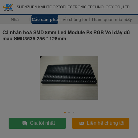
SHENZHEN KAILITE OPTOELECTRONIC TECHNOLOGY CO., LTD
Nhà
Các sản phẩm
Về chúng tôi
Tham quan nhà máy
>>
Cá nhân hoá SMD 8mm Led Module P8 RGB Với đầy đủ
màu SMD3535 256 * 128mm
Giá tốt nhất
Liên hệ chúng tôi