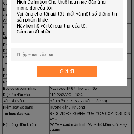
Công suất mô-đun
30w
Khoảng cách xem được đề
8-70m
xuất
Góc nhìn tốt nhất
H: 120 °; V: 120 °
Điện năng tiêu thụ tối đa
850w
Điện năng tiêu thụ trung
420w
bình
Kích thước nội các
W768m x H768mm
Độ phân giải chuẩn
96 * 96
Phương pháp lái xe
1 / 4Scan, dòng điện liên tục
Tỷ lệ khung hình video
≥60 Hz
Đánh giá mức độ
≥1200Hz
Gửi đi
Độ sáng cân bằng trắng
≥6500cd
Nhiệt độ hoạt động / Độ ẩm
-30 ℃ ~ + 45 ℃
Bảo vệ sự xâm nhập
Mặt trước: IP 67; Trở lại: IP65
Điện áp đầu vào
110-220V AC ± 10%
Xám xỉ / Màu
Màu hiển thị ≥16.7N (Đồng bộ hóa)
Kiểm soát độ sáng
Hướng dẫn / Tự động
Tín hiệu đầu vào
RF, S-VIDEO, RGBHV, YUV, YC & COMPOSITION,
v.v ...
Hệ thống điều khiển
PCTV + card màn hình DVI + thẻ kiểm soát + sợi
quang