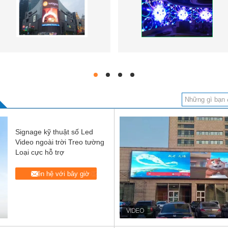
hd
hd
hd
hd
Signage kỹ thuật số Led
Video ngoài trời Treo tường
Loại cực hỗ trợ
Liên hệ với bây giờ