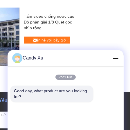
Tấm video chống nước cao
Độ phân giải 1/8 Quét góc
nhìn rộng
Liên hệ với bây giờ
Candy Xu
7:21 PM
Good day, what product are you looking 
for?
Yêu cầu báo giá