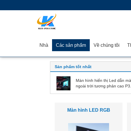
Nhà
Các sản phẩm
Về chúng tôi
Sản phẩm tốt nhất
Màn hình hiển thị Led dẫn m
ngoài trời tương phản cao P3
SMD1921 Màn hình hiển thị 
đầy đủ màu sắc
Màn hình Led cho thuê
ngoài trời