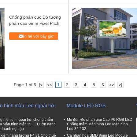
Chống phân cực Độ tương
phản cao 6mm Pixel Pitch
Liên hệ với bây giờ
Page 1 of 6
|<
<<
1
2
3
4
5
6
>>
>|
n hình màu Led ngoài trời
Module LED RGB
g hiển thị ngoài trời chống thấm
Mô đun Độ phân giải Cao P6 RGB LED
 Màn hình hiển thị LED lớn dành
Chống thấm Màn hình Led Màn hình
 doanh nghiệp
Led 32 * 32
t kiệm năng lượng P4.81 Cho thuê
Cá nhân hoá SMD 8mm Led Module