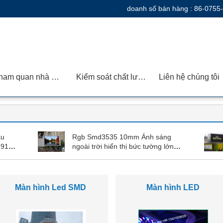
doanh số bán hàng :
86-0755
Tham quan nhà máy
Kiểm soát chất lượng
Liên hệ chúng tôi
àu
Rgb Smd3535 10mm Ánh sáng
.91
ngoài trời hiển thị bức tường lớn
Led
Video lớn Great Chống thấm nước
Màn hình màu Led trong
Màn hình màu Led ngoài
nhà
trời