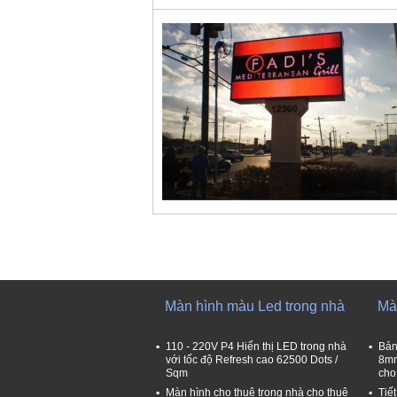
Màn hình màu Led trong nhà
Mà
110 - 220V P4 Hiển thị LED trong nhà
Bản
với tốc độ Refresh cao 62500 Dots /
8mm
Sqm
cho
Màn hình cho thuê trong nhà cho thuê
Tiế