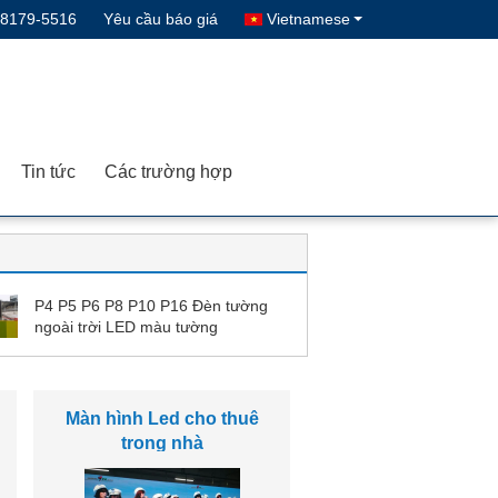
-8179-5516
Yêu cầu báo giá
Vietnamese
Tin tức
Các trường hợp
P4 P5 P6 P8 P10 P16 Đèn tường
ngoài trời LED màu tường
Module LED RGB