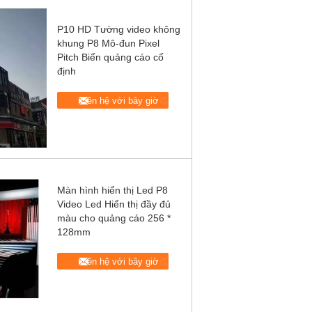
P10 HD Tường video không
khung P8 Mô-đun Pixel
Pitch Biển quảng cáo cố
định
Liên hệ với bây giờ
Màn hình hiển thị Led P8
Video Led Hiển thị đầy đủ
màu cho quảng cáo 256 *
128mm
Liên hệ với bây giờ