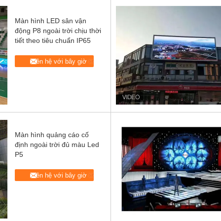
Màn hình LED sân vận
động P8 ngoài trời chịu thời
tiết theo tiêu chuẩn IP65
Liên hệ với bây giờ
Màn hình quảng cáo cố
định ngoài trời đủ màu Led
P5
Liên hệ với bây giờ