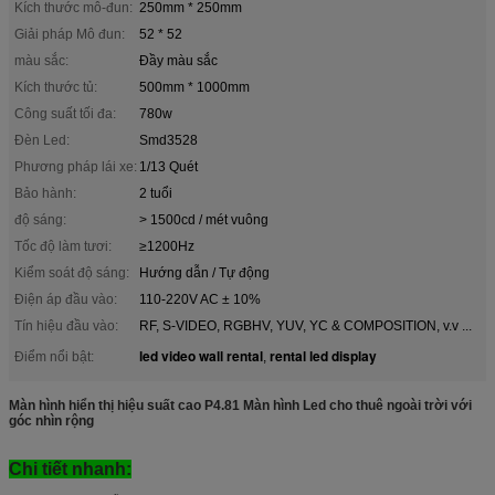
Kích thước mô-đun:
250mm * 250mm
Giải pháp Mô đun:
52 * 52
màu sắc:
Đầy màu sắc
Kích thước tủ:
500mm * 1000mm
Công suất tối đa:
780w
Đèn Led:
Smd3528
Phương pháp lái xe:
1/13 Quét
Bảo hành:
2 tuổi
độ sáng:
> 1500cd / mét vuông
Tốc độ làm tươi:
≥1200Hz
Kiểm soát độ sáng:
Hướng dẫn / Tự động
Điện áp đầu vào:
110-220V AC ± 10%
Tín hiệu đầu vào:
RF, S-VIDEO, RGBHV, YUV, YC & COMPOSITION, v.v ...
led video wall rental
rental led display
Điểm nổi bật:
,
Màn hình hiển thị hiệu suất cao P4.81 Màn hình Led cho thuê ngoài trời với
góc nhìn rộng
Chi tiết nhanh: