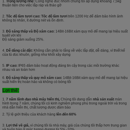
1.
Trọng lượng nhẹ:
Công nghệ đúc nhôm chúng tôi áp dụng khoảng 7,5kg
thuận tiện cho việc lắp ráp và tháo gỡ
2.
Tốc độ làm tươi cao: Tốc độ làm tươi
trên 1200 Hz để đảm bảo hình ảnh
không bị nhăn, ít đường nét và ổn định.
3.
Độ sáng thấp và Độ xám cao:
14Bit-16Bit xám quy mô để mang lại hiệu suất
tuyệt vời khi
Độ sáng giảm xuống 25%.
4.
Dễ dàng cài đặt:
Không cần phải lo lắng về việc lắp đặt, dễ dàng, vì thiết kế
của tủ đúc khuôn, giống như khối xây dựng
5.
IP cao:
IP65 đảm bảo hoạt động đáng tin cậy trong các môi trường khác
nhau và an toàn hơn
6.
Độ sáng thấp và quy mô xám cao:
14Bit-16Bit xám quy mô để mang lại hiệu
suất hiển thị hoàn hảo và không có bóng tối
Lợi thế:
1.
7 năm lãnh đạo nhà máy hiển thị,
Chúng tôi đang dẫn
nhà sản xuất
màn
hình trong 7 năm, chúng tôi có kinh nghiệm phong phú trong ngoài trời và trong
nhà dẫn hiển thị, chất lượng được đảm bảo
2. Tỷ lệ giới thiệu của khách hàng
lên đến 60%
3.
Lợi thế về giá,
vì chúng tôi là nhà máy, giá của chúng tôi thấp hơn trung gian
và buôn bán ở mức tương đương từ 5% -10%