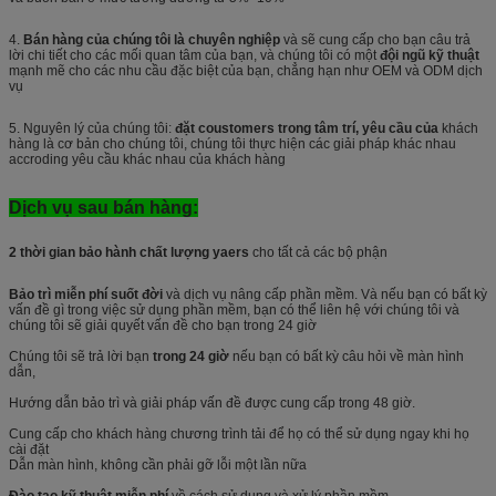
4.
Bán hàng của chúng tôi là chuyên nghiệp
và sẽ cung cấp cho bạn câu trả
lời chi tiết cho các mối quan tâm của bạn, và chúng tôi có một
đội ngũ kỹ thuật
mạnh mẽ cho các nhu cầu đặc biệt của bạn, chẳng hạn như OEM và ODM dịch
vụ
5. Nguyên lý của chúng tôi:
đặt coustomers trong tâm trí, yêu cầu của
khách
hàng là cơ bản cho chúng tôi, chúng tôi thực hiện các giải pháp khác nhau
accroding yêu cầu khác nhau của khách hàng
Dịch vụ sau bán hàng:
2 thời gian bảo hành chất lượng yaers
cho tất cả các bộ phận
Bảo trì miễn phí suốt đời
và dịch vụ nâng cấp phần mềm. Và nếu bạn có bất kỳ
vấn đề gì trong việc sử dụng phần mềm, bạn có thể liên hệ với chúng tôi và
chúng tôi sẽ giải quyết vấn đề cho bạn trong 24 giờ
Chúng tôi sẽ trả lời bạn
trong 24 giờ
nếu bạn có bất kỳ câu hỏi về màn hình
dẫn,
Hướng dẫn bảo trì và giải pháp vấn đề được cung cấp trong 48 giờ.
Cung cấp cho khách hàng chương trình tải để họ có thể sử dụng ngay khi họ
cài đặt
Dẫn màn hình, không cần phải gỡ lỗi một lần nữa
Đào tạo kỹ thuật miễn phí
về cách sử dụng và xử lý phần mềm.