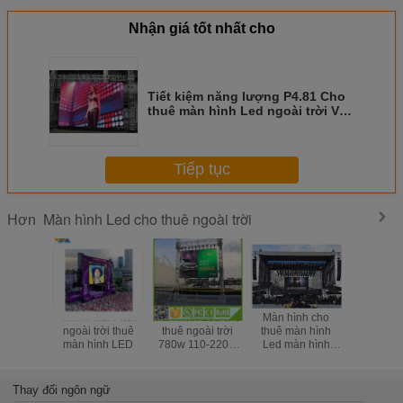
Nhận giá tốt nhất cho
Tiết kiệm năng lượng P4.81 Cho
thuê màn hình Led ngoài trời Với
tủ sắt 500 * 1000mm
Tiếp tục
Màn hình Led cho thuê ngoài trời
Hơn
4mm Pixel Pitch
Màn hình Led cho
Màn hình cho
Màn hình 
ngoài trời thuê
thuê ngoài trời
thuê màn hình
thuê ngoà
màn hình LED
780w 110-220V
Led màn hình
không th
AC Die Casting
siêu mỏng P3.91
Màn hìn
Aluminum Smd
Video SMD1921
bóng đá 
2727 P4.81
64x64 Dots
phân giải 
Thay đổi ngôn ngữ