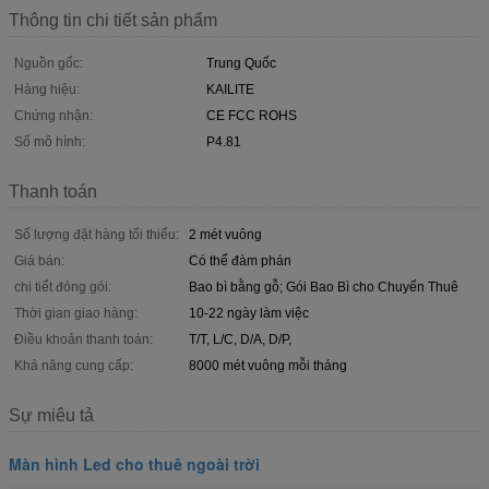
Thông tin chi tiết sản phẩm
Nguồn gốc:
Trung Quốc
Hàng hiệu:
KAILITE
Chứng nhận:
CE FCC ROHS
Số mô hình:
P4.81
Thanh toán
Số lượng đặt hàng tối thiểu:
2 mét vuông
Giá bán:
Có thể đàm phán
chi tiết đóng gói:
Bao bì bằng gỗ; Gói Bao Bì cho Chuyến Thuê
Thời gian giao hàng:
10-22 ngày làm việc
Điều khoản thanh toán:
T/T, L/C, D/A, D/P,
Khả năng cung cấp:
8000 mét vuông mỗi tháng
Sự miêu tả
Màn hình Led cho thuê ngoài trời