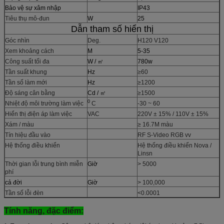
Bảo vệ sự xâm nhập
IP43
Tiêu thụ mô-đun
W
25
Dẫn tham số hiển thị
Góc nhìn
Deg.
H120 V120
Xem khoảng cách
M
5-35
Công suất tối đa
W / ㎡
780w
Tần suất khung
Hz
≥60
Tần số làm mới
Hz
≥1200
Độ sáng cân bằng
Cd / ㎡
≥1500
0
Nhiệt độ môi trường làm việc
C
-30 ~ 60
Hiển thị điện áp làm việc
VAC
220V ± 15% / 110V ± 15%
Xám / màu
≥ 16.7M màu
Tín hiệu đầu vào
RF S-Video RGB vv
Hệ thống điều khiển
Hệ thống điều khiển Nova /
Linsn
Thời gian lỗi trung bình miễn
Giờ
> 5000
phí
cả đời
Giờ
> 100,000
Tần số lỗi đèn
<0.0001
Tính năng, đặc điểm: