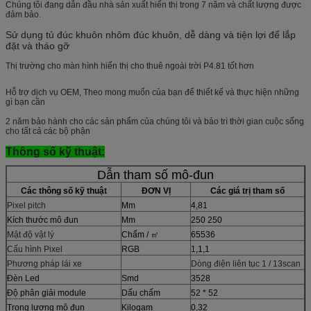
Chúng tôi đang dẫn đầu nhà sản xuất hiển thị trong 7 năm và chất lượng được
đảm bảo.
Sử dụng tủ đúc khuôn nhôm đúc khuôn, dễ dàng và tiện lợi để lắp
đặt và tháo gỡ
Thị trường cho màn hình hiển thị cho thuê ngoài trời P4.81 tốt hơn
Hỗ trợ dịch vụ OEM, Theo mong muốn của bạn để thiết kế và thực hiện những
gì bạn cần
2 năm bảo hành cho các sản phẩm của chúng tôi và bảo trì thời gian cuộc sống
cho tất cả các bộ phận
Thông số kỹ thuật:
Dẫn tham số mô-đun
Các thông số kỹ thuật
ĐƠN VỊ
Các giá trị tham số
Pixel pitch
Mm
4,81
Kích thước mô đun
Mm
250 250
Mật độ vật lý
Chấm / ㎡
65536
Cấu hình Pixel
RGB
1,1,1
Phương pháp lái xe
Dòng điện liên tục 1 / 13scan
Đèn Led
Smd
3528
Độ phân giải module
Dấu chấm
52 * 52
Trọng lượng mô đun
Kilogam
0,32