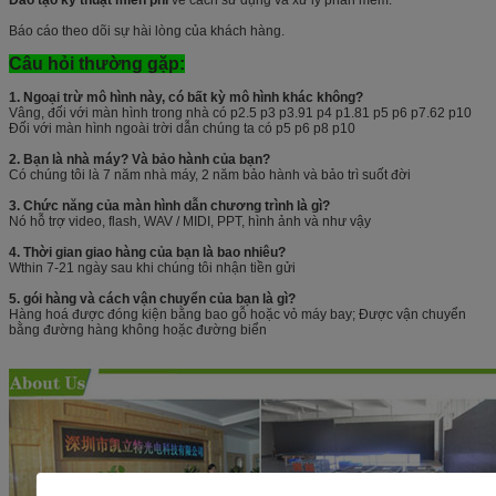
Báo cáo theo dõi sự hài lòng của khách hàng.
Câu hỏi thường gặp:
1. Ngoại trừ mô hình này, có bất kỳ mô hình khác không?
Vâng, đối với màn hình trong nhà có p2.5 p3 p3.91 p4 p1.81 p5 p6 p7.62 p10
Đối với màn hình ngoài trời dẫn chúng ta có p5 p6 p8 p10
2. Bạn là nhà máy?
Và bảo hành của bạn?
Có chúng tôi là 7 năm nhà máy, 2 năm bảo hành và bảo trì suốt đời
3. Chức năng của màn hình dẫn chương trình là gì?
Nó hỗ trợ video, flash, WAV / MIDI, PPT, hình ảnh và như vậy
4. Thời gian giao hàng của bạn là bao nhiêu?
Wthin 7-21 ngày sau khi chúng tôi nhận tiền gửi
5. gói hàng và cách vận chuyển của bạn là gì?
Hàng hoá được đóng kiện bằng bao gỗ hoặc vỏ máy bay; Được vận chuyển
bằng đường hàng không hoặc đường biển