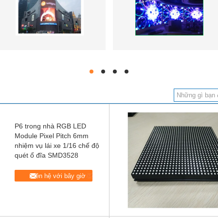
hd
hd
hd
hd
P6 trong nhà RGB LED
Module Pixel Pitch 6mm
nhiệm vụ lái xe 1/16 chế độ
quét ổ đĩa SMD3528
Liên hệ với bây giờ