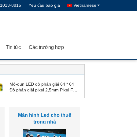
-1013-8815
Yêu cầu báo giá
Vietnamese
Tin tức
Các trường hợp
Mô-đun LED độ phân giải 64 * 64
Độ phân giải pixel 2,5mm Pixel Full
Full Real Real Pixels 1R1G1B
Module LED RGB