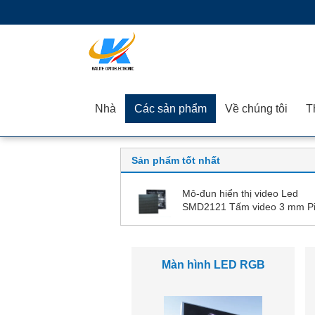
Nhà
Các sản phẩm
Về chúng tôi
Sản phẩm tốt nhất
Mô-đun hiển thị video Led
SMD2121 Tấm video 3 mm Pi
111111 Dots / 1R1G1B
Màn hình Led cho thuê
ngoài trời