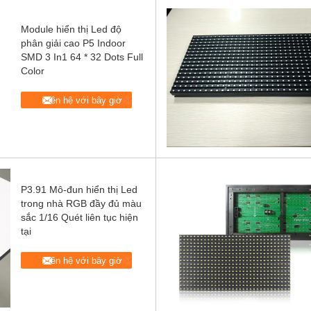
Module hiển thị Led độ
phân giải cao P5 Indoor
SMD 3 In1 64 * 32 Dots Full
Color
Liên hệ với bây giờ
P3.91 Mô-đun hiển thị Led
trong nhà RGB đầy đủ màu
sắc 1/16 Quét liên tục hiện
tại
Liên hệ với bây giờ