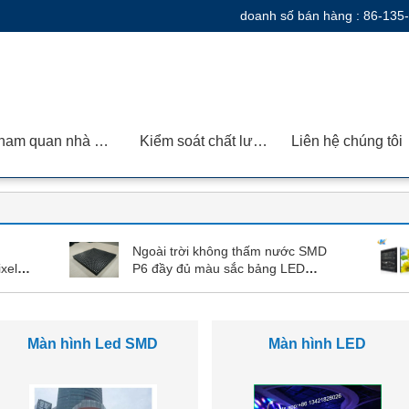
doanh số bán hàng :
86-135
Tham quan nhà máy
Kiểm soát chất lượng
Liên hệ chúng tôi
Ngoài trời không thấm nước SMD
xel
P6 đầy đủ màu sắc bảng LED
Module 1/8 Quét cho màn hình
hiển thị LED
Màn hình màu Led trong
Màn hình màu Led ngoài
nhà
trời