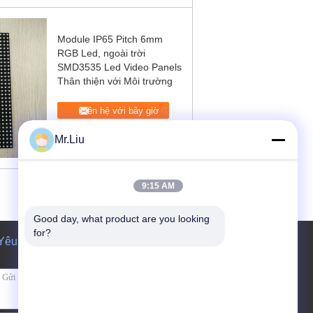
Module IP65 Pitch 6mm
RGB Led, ngoài trời
SMD3535 Led Video Panels
Thân thiện với Môi trường
Liên hệ với bây giờ
Mr.Liu
9:15 AM
Good day, what product are you looking 
for?
Yêu cầu báo giá