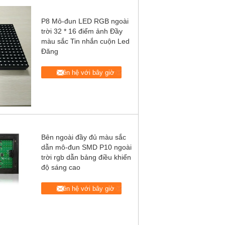
P8 Mô-đun LED RGB ngoài
trời 32 * 16 điểm ảnh Đầy
màu sắc Tin nhắn cuộn Led
Đăng
Liên hệ với bây giờ
Bên ngoài đầy đủ màu sắc
dẫn mô-đun SMD P10 ngoài
trời rgb dẫn bảng điều khiển
độ sáng cao
Liên hệ với bây giờ