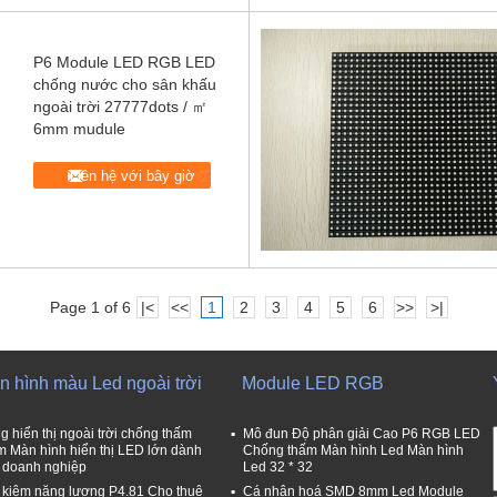
P6 Module LED RGB LED
chống nước cho sân khấu
ngoài trời 27777dots / ㎡
6mm mudule
Liên hệ với bây giờ
Page 1 of 6
|<
<<
1
2
3
4
5
6
>>
>|
n hình màu Led ngoài trời
Module LED RGB
g hiển thị ngoài trời chống thấm
Mô đun Độ phân giải Cao P6 RGB LED
 Màn hình hiển thị LED lớn dành
Chống thấm Màn hình Led Màn hình
 doanh nghiệp
Led 32 * 32
t kiệm năng lượng P4.81 Cho thuê
Cá nhân hoá SMD 8mm Led Module