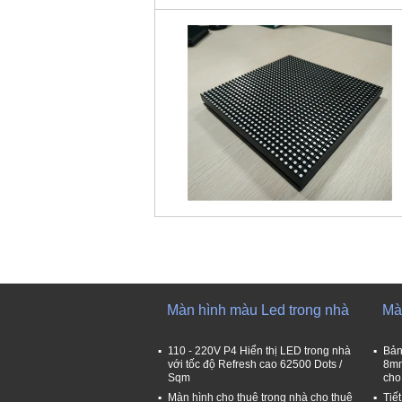
Màn hình màu Led trong nhà
Mà
110 - 220V P4 Hiển thị LED trong nhà
Bản
với tốc độ Refresh cao 62500 Dots /
8mm
Sqm
cho
Màn hình cho thuê trong nhà cho thuê
Tiế