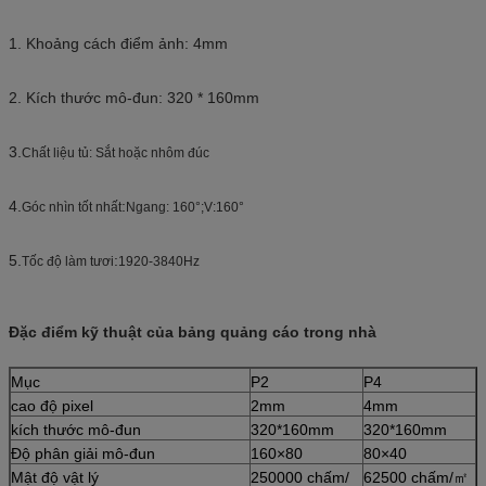
1. Khoảng cách điểm ảnh: 4mm
2. Kích thước mô-đun: 320 * 160mm
3.
Chất liệu tủ: Sắt hoặc nhôm đúc
4.
:
Góc nhìn tốt nhất
Ngang: 160°;V:160°
5.
:
Tốc độ làm tươi
1920-3840Hz
Đặc điểm kỹ thuật của bảng quảng cáo trong nhà
Mục
P2
P4
cao độ pixel
2mm
4mm
kích thước mô-đun
320*160mm
320*160mm
Độ phân giải mô-đun
160×80
80×40
Mật độ vật lý
250000 chấm/
62500 chấm/㎡