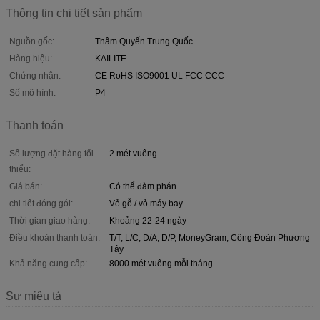
Thông tin chi tiết sản phẩm
Nguồn gốc:
Thâm Quyến Trung Quốc
Hàng hiệu:
KAILITE
Chứng nhận:
CE RoHS ISO9001 UL FCC CCC
Số mô hình:
P4
Thanh toán
Số lượng đặt hàng tối
2 mét vuông
thiểu:
Giá bán:
Có thể đàm phán
chi tiết đóng gói:
Vỏ gỗ / vỏ máy bay
Thời gian giao hàng:
Khoảng 22-24 ngày
Điều khoản thanh toán:
T/T, L/C, D/A, D/P, MoneyGram, Công Đoàn Phương
Tây
Khả năng cung cấp:
8000 mét vuông mỗi tháng
Sự miêu tả