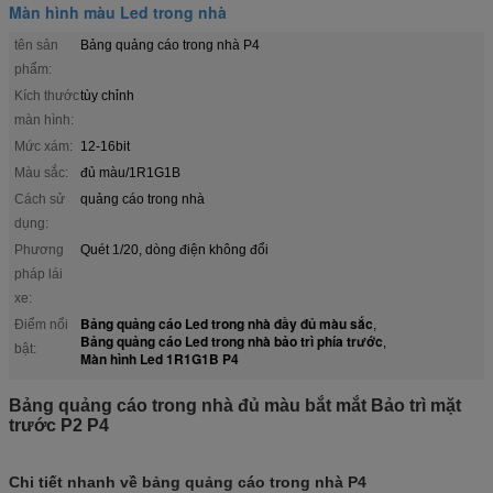
Màn hình màu Led trong nhà
tên sản
Bảng quảng cáo trong nhà P4
phẩm:
Kích thước
tùy chỉnh
màn hình:
Mức xám:
12-16bit
Màu sắc:
đủ màu/1R1G1B
Cách sử
quảng cáo trong nhà
dụng:
Phương
Quét 1/20, dòng điện không đổi
pháp lái
xe:
Bảng quảng cáo Led trong nhà đầy đủ màu sắc
Điểm nổi
,
Bảng quảng cáo Led trong nhà bảo trì phía trước
,
bật:
Màn hình Led 1R1G1B P4
Bảng quảng cáo trong nhà đủ màu bắt mắt Bảo trì mặt
trước P2 P4
Chi tiết nhanh về bảng quảng cáo trong nhà P4