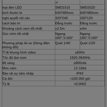
㎡
loại đèn LED
SMD1515
SMD2020
kích thước tủ
640*480mm
640*480mm
nghị quyết nội các
320*240
160*120
cách bảo trì
Đằng trước
Đằng trước
Khoảng cách xem tốt nhất
≥2,5m
≥4m
Góc nhìn tốt nhất
Ngang:
Ngang:
160°;V:160°
160°;V:160°
Phương pháp lái xe (Dòng điện
Quét 1/40
Quét 1/20
không đổi)
Tỉ lệ khung hình video
≥60Hz
Tốc độ làm tươi
1920-3840Hz
độ sáng
≥800nits
Mức xám
12-16bit
Bảo vệ sự xâm nhập
IP43
Cả đời
>100.000 giờ
Tỷ lệ
<0,0002