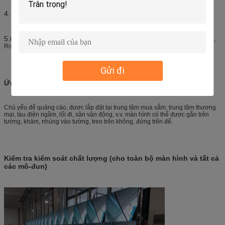
4. Tỷ lệ lỗi thấp (
), tuổi thọ cao (
).
<0,0002
>100.000 giờ
5.
Hàng hóa của chúng tôi đã thông qua chứng nhận CE-LVD, CE-EMC, FCC,
RoHS, ISO, 3C, có thể vận chuyển đến nhiều quốc gia.
Gửi đi
Ứng dụng của bảng quảng cáo trong nhà
Chủ yếu để quảng cáo, được lắp đặt tại trung tâm mua sắm, trung tâm thương
mại, tàu điện ngầm, lối đi, sân vận động, v.v. màn hình có thể được gắn trên
tường, khảm, nhúng vào tường, treo trên không, đứng trên đế.
Kiểm tra kiểm soát chất lượng (cho toàn bộ màn hình và tất cả
các mô-đun)