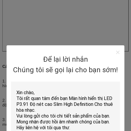
Để lại lời nhắn
Các tính năng của bảng quảng cáo trong nhà
Chúng tôi sẽ gọi lại cho bạn sớm!
1. Độ tương phản cao, đầy đủ màu sắc, mức xám 12-19 bit, màn
hình trông rõ và đẹp.
2. Hỗ trợ HDMI/DVI/VGA, có thể điều khiển bằng điện thoại di
động/ipad/máy tính/USB, rất tiện lợi.
3. Cách bảo trì phía trước, dễ dàng và thuận tiện để thay thế các
mô-đun và nguồn điện.