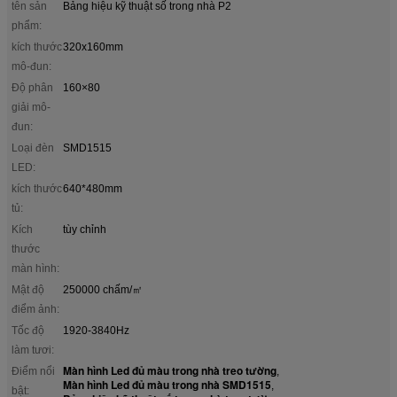
tên sản
Bảng hiệu kỹ thuật số trong nhà P2
phẩm:
kích thước
320x160mm
mô-đun:
Độ phân
160×80
giải mô-
đun:
Loại đèn
SMD1515
LED:
kích thước
640*480mm
tủ:
Kích
tùy chỉnh
thước
màn hình:
Mật độ
250000 chấm/㎡
điểm ảnh:
Tốc độ
1920-3840Hz
làm tươi:
Màn hình Led đủ màu trong nhà treo tường
Điểm nổi
,
Màn hình Led đủ màu trong nhà SMD1515
,
bật: