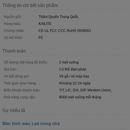
Thông tin chi tiết sản phẩm
Nguồn gốc:
Thâm Quyến Trung Quốc
Hàng hiệu:
KAILITE
Chứng nhận:
CE UL FCC CCC RoHS ISO9001
Số mô hình:
P2
Thanh toán
Số lượng đặt hàng tối thiểu:
2 mét vuông
Giá bán:
Có thể đàm phán
chi tiết đóng gói:
Vỏ gỗ / vỏ máy bay
Thời gian giao hàng:
Khoảng 22-24 ngày
Điều khoản thanh toán:
T/T, L/C, D/A, D/P, Western Union,
Khả năng cung cấp:
8000 mét vuông mỗi tháng
Sự miêu tả
Màn hình màu Led trong nhà