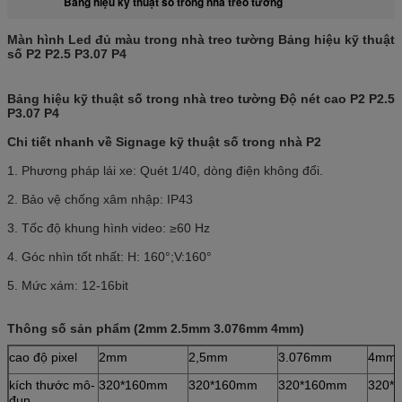
Bảng hiệu kỹ thuật số trong nhà treo tường
Màn hình Led đủ màu trong nhà treo tường Bảng hiệu kỹ thuật
số P2 P2.5 P3.07 P4
Bảng hiệu kỹ thuật số trong nhà treo tường Độ nét cao P2 P2.5
P3.07 P4
Chi tiết nhanh về Signage kỹ thuật số trong nhà P2
1. Phương pháp lái xe: Quét 1/40, dòng điện không đổi.
2. Bảo vệ chống xâm nhập: IP43
3. Tốc độ khung hình video: ≥60 Hz
4. Góc nhìn tốt nhất: H: 160°;V:160°
5. Mức xám: 12-16bit
Thông số sản phẩm (2mm 2.5mm 3.076mm 4mm)
cao độ pixel
2mm
2,5mm
3.076mm
4mm
kích thước mô-
320*160mm
320*160mm
320*160mm
320*
đun