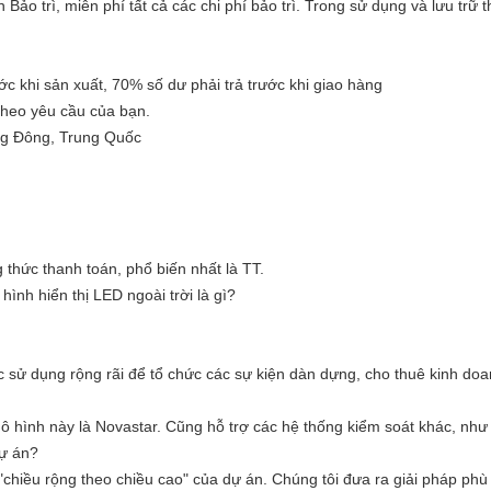
n Bảo trì, miễn phí tất cả các chi phí bảo trì. Trong sử dụng và lưu trữ
ước khi sản xuất, 70% số dư phải trả trước khi giao hàng
theo yêu cầu của bạn.
g Đông, Trung Quốc
 thức thanh toán, phổ biến nhất là TT.
ình hiển thị LED ngoài trời là gì?
 sử dụng rộng rãi để tổ chức các sự kiện dàn dựng, cho thuê kinh doanh
ô hình này là Novastar.
Cũng hỗ trợ các hệ thống kiểm soát khác, như L
dự án?
 "chiều rộng theo chiều cao" của dự án.
Chúng tôi đưa ra giải pháp ph