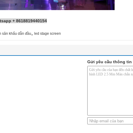
atsapp + 8618819440154
,
h sân khấu dẫn đầu
led stage screen
Gửi yêu cầu thông tin 