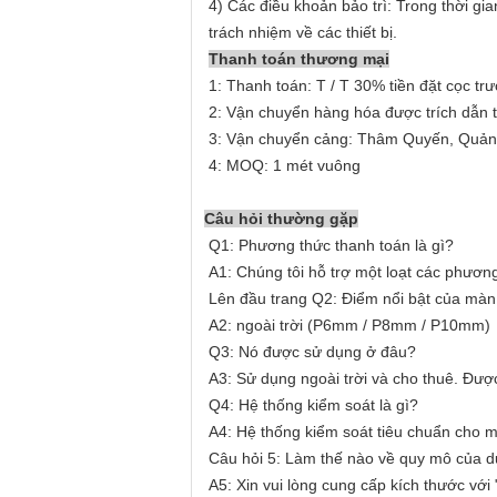
4) Các điều khoản bảo trì: Trong thời gia
trách nhiệm về các thiết bị.
Thanh toán thương mại
1: Thanh toán: T / T 30% tiền đặt cọc tr
2: Vận chuyển hàng hóa được trích dẫn 
3: Vận chuyển cảng: Thâm Quyến, Quản
4: MOQ: 1 mét vuông
Câu hỏi thường gặp
Q1: Phương thức thanh toán là gì?
A1: Chúng tôi hỗ trợ một loạt các phương
Lên đầu trang Q2: Điểm nổi bật của màn h
A2: ngoài trời (P6mm / P8mm / P10mm)
Q3: Nó được sử dụng ở đâu?
A3: Sử dụng ngoài trời và cho thuê.
Được
Q4: Hệ thống kiểm soát là gì?
A4: Hệ thống kiểm soát tiêu chuẩn cho m
Câu hỏi 5: Làm thế nào về quy mô của 
A5: Xin vui lòng cung cấp kích thước với