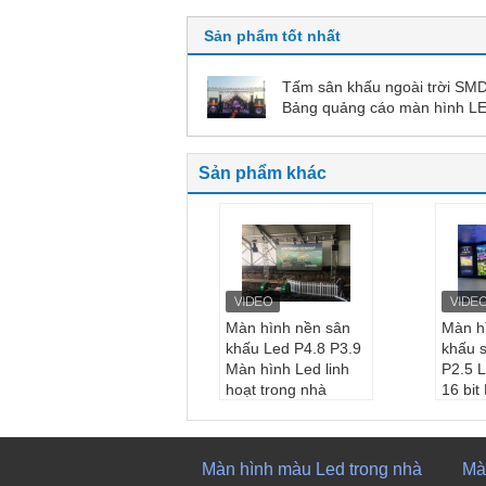
Sản phẩm tốt nhất
Tấm sân khấu ngoài trời SM
Bảng quảng cáo màn hình L
High Definition
Sản phẩm khác
Màn hình nền sân
Màn h
khấu Led P4.8 P3.9
khấu 
Màn hình Led linh
P2.5 L
hoạt trong nhà
16 bi
kích thước tủ:
500
độ ph
*500mm/500*1000m
tên s
m
hình L
Màn hình màu Led trong nhà
Mà
Độ phân giải mô-đ
oạt