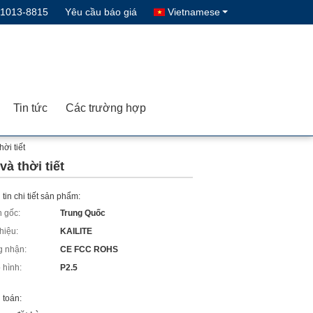
-1013-8815
Yêu cầu báo giá
Vietnamese
Tin tức
Các trường hợp
ời tiết
à thời tiết
tin chi tiết sản phẩm:
 gốc:
Trung Quốc
hiệu:
KAILITE
 nhận:
CE FCC ROHS
 hình:
P2.5
 toán: