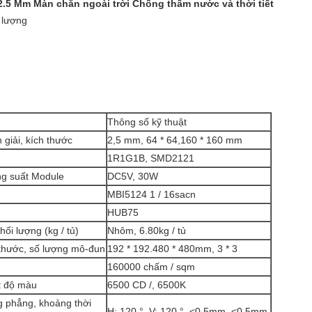
2.5 Mm Màn chắn ngoài trời Chống thấm nước và thời tiết
 lượng
Thông số kỹ thuật
n giải, kích thước
2,5 mm, 64 * 64,160 * 160 mm
1R1G1B, SMD2121
ng suất Module
DC5V, 30W
MBI5124 1 / 16sacn
HUB75
hối lượng (kg / tủ)
Nhôm, 6.80kg / tủ
h thước, số lượng mô-đun
192 * 192.480 * 480mm, 3 * 3
160000 chấm / sqm
t độ màu
6500 CD /, 6500K
g phẳng, khoảng thời
H: 120 °, V: 120 °, <0.5mm, <0.5mm