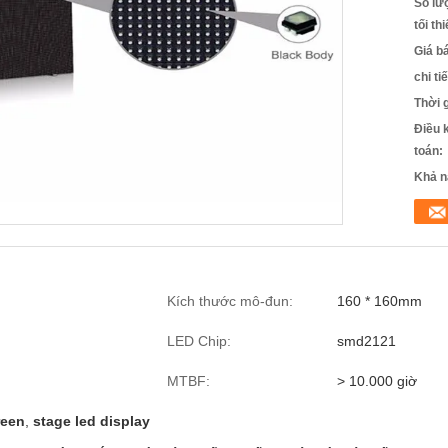
Số lư
tối th
Giá b
chi ti
Thời 
Điều 
toán:
Khả n
Kích thước mô-đun:
160 * 160mm
LED Chip:
smd2121
MTBF:
> 10.000 giờ
reen
,
stage led display