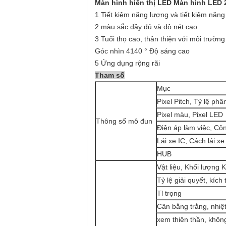
Màn hình hiển thị LED Màn hình LED 
1 Tiết kiệm năng lượng và tiết kiệm năng
2 màu sắc đầy đủ và độ nét cao
3 Tuổi thọ cao, thân thiện với môi trường
Góc nhìn 4140 ° Độ sáng cao
5 Ứng dụng rộng rãi
Tham số
Mục
Pixel Pitch, Tỷ lệ phâ
Pixel màu, Pixel LED
Thông số mô đun
Điện áp làm việc, Cô
Lái xe IC, Cách lái xe
HUB
Vật liệu, Khối lượng K
Tỷ lệ giải quyết, kíc
Tỉ trọng
Cân bằng trắng, nhiệ
xem thiên thần, khôn