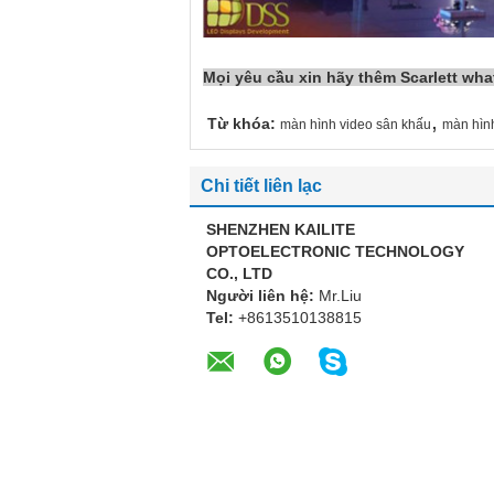
Mọi yêu cầu xin hãy thêm Scarlett wh
,
Từ khóa:
màn hình video sân khấu
màn hìn
Chi tiết liên lạc
SHENZHEN KAILITE
OPTOELECTRONIC TECHNOLOGY
CO., LTD
Người liên hệ:
Mr.Liu
Tel:
+8613510138815