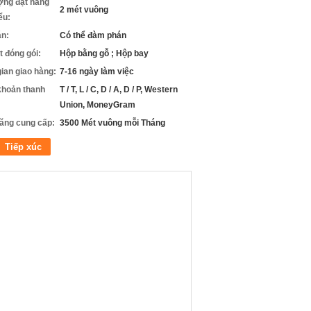
ợng đặt hàng
2 mét vuông
iểu:
án:
Có thể đàm phán
ết đóng gói:
Hộp bằng gỗ ; Hộp bay
gian giao hàng:
7-16 ngày làm việc
khoản thanh
T / T, L / C, D / A, D / P, Western
Union, MoneyGram
ăng cung cấp:
3500 Mét vuông mỗi Tháng
Tiếp xúc