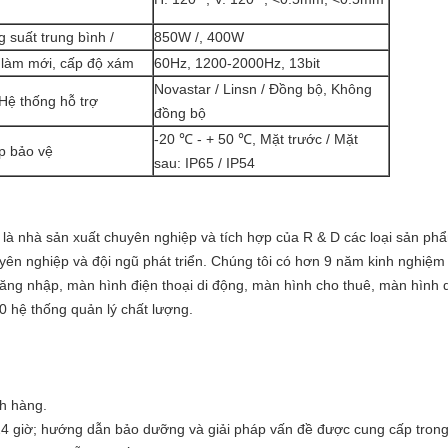
g suất trung bình /
850W /, 400W
 làm mới, cấp độ xám
60Hz, 1200-2000Hz, 13bit
Novastar / Linsn / Đồng bộ, Không
 Hệ thống hỗ trợ
đồng bộ
-20 ℃ - + 50 ℃, Mặt trước / Mặt
ấp bảo vệ
sau: IP65 / IP54
 là nhà sản xuất chuyên nghiệp và tích hợp của R & D các loại sản ph
yên nghiệp và đội ngũ phát triển. Chúng tôi có hơn 9 năm kinh nghiệ
ng nhập, màn hình điện thoại di động, màn hình cho thuê, màn hình d
 hệ thống quản lý chất lượng.
ch hàng.
á 24 giờ; hướng dẫn bảo dưỡng và giải pháp vấn đề được cung cấp trong