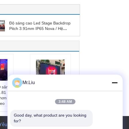
Độ sáng cao Led Stage Backdrop
Pitch 3.91mm IP65 Nova / Hệ
thống Linsn
Mr.Liu
 sân
Bảng điều khiển
.81
LED đủ màu
 hơn
SMD1415 Màn hình
3:48 AM
deo
Led cho thuê trong
nhà cho sân khấu
mô-đu
kích thước mô-đu
Good day, what product are you looking 
m
n:
250mm * 250mm
for?
Yêu cầu báo giá
ủ:
500
Điểm ảnh:
2.604