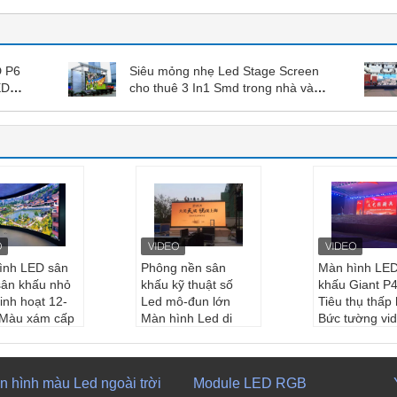
D P6
Siêu mỏng nhẹ Led Stage Screen
ED
cho thuê 3 In1 Smd trong nhà và
ngoài trời
ình LED sân
Phông nền sân
Màn hình LED
sân khấu nhỏ
khấu kỹ thuật số
khấu Giant P4
inh hoạt 12-
Led mô-đun lớn
Tiêu thụ thấp
t Màu xám cấp
Màn hình Led di
Bức tường vi
ong phú
động
chống nước
ản phẩm:
Màn
Điểm ảnh:
3,91mm
kích thước 
ED P2.5 linh h
kích thước mô-đu
n:
250*250m
n hình màu Led ngoài trời
Module LED RGB
n:
250*250mm
kích thước t