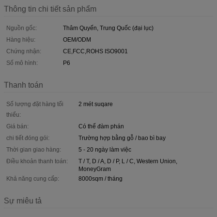
Thông tin chi tiết sản phẩm
Nguồn gốc:
Thâm Quyến, Trung Quốc (đại lục)
Hàng hiệu:
OEM/ODM
Chứng nhận:
CE,FCC,ROHS ISO9001
Số mô hình:
P6
Thanh toán
Số lượng đặt hàng tối
2 mét suqare
thiểu:
Giá bán:
Có thể đàm phán
chi tiết đóng gói:
Trường hợp bằng gỗ / bao bì bay
Thời gian giao hàng:
5 - 20 ngày làm việc
Điều khoản thanh toán:
T / T, D / A, D / P, L / C, Western Union,
MoneyGram
Khả năng cung cấp:
8000sqm / tháng
Sự miêu tả