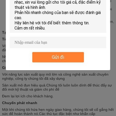
Các chế độ hiển thị đa dạng
: các sản phẩm hỗ trợ nhiều chế
độ hiển thị.
Hoạt động dễ dàng
: các sản phẩm thông qua phần mềm chơi
video phổ biến để tạo thuận lợi cho hoạt động của hệ thống.
Cài đặt
và bảo trì các module hiển thị
thuận tiện
Tiết kiệm năng lượng và bảo vệ môi trường
, chống tĩnh điện,
chống bụi, tản nhiệt tốt, tiết kiệm chi phí
Tại sao chọn chúng tôi
Tiếp tục chất lượng
Với hơn 9 năm kinh nghiệm trong sản xuất màn hình hiển thị dẫn
đầu, thiết bị được cập nhật thường xuyên.
Gửi đi
Nhiều hơn, duy nhất tiêu chuẩn hoá và sản xuất mô-đun đảm bảo
chất lượng sản phẩm của chúng tôi liên tục.
Giá cả cạnh tranh
Với năng lực sản xuất quy mô lớn và công nghệ sản xuất chuyên
nghiệp, công ty chúng tôi đã xây dựng
Sản xuất mô đun hiệu quả.Chúng tôi luôn luôn dính để thúc đẩy sự
đổi mới kỹ thuật và giảm chi phí để
Đem lại lợi ích cho khách hàng.
Chuyển phát nhanh
Một khi chúng tôi hứa hẹn ngày giao hàng, chúng tôi sẽ cố gắng hết
sức để hoàn thành nó.Các thủ tục đặc biệt như khẩn cấp