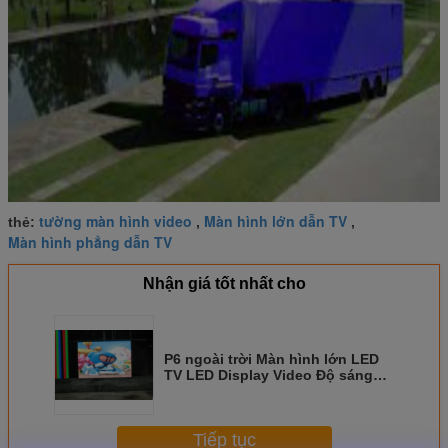
tường màn hình video
Màn hình lớn dẫn TV
thẻ:
,
,
Màn hình phẳng dẫn TV
Nhận giá tốt nhất cho
P6 ngoài trời Màn hình lớn LED
TV LED Display Video Độ sáng
cao Đối với Quảng cáo
Tiếp tục