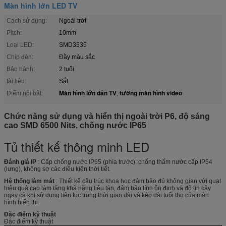
Màn hình lớn LED TV
Cách sử dụng:
Ngoài trời
Pitch:
10mm
Loại LED:
SMD3535
Chip đèn:
Đầy màu sắc
Bảo hành:
2 tuổi
tài liệu:
Sắt
Màn hình lớn dẫn TV
tường màn hình video
Điểm nổi bật:
,
Chức năng sử dụng và hiển thị ngoài trời P6, độ sáng
cao SMD 6500 Nits, chống nước IP65
Tủ thiết kế thông minh LED
Đánh giá IP
: Cấp chống nước IP65 (phía trước), chống thấm nước cấp IP54
(lưng), không sợ các điều kiện thời tiết.
Hệ thống làm mát
: Thiết kế cấu trúc khoa học đảm bảo đủ không gian với quạt
hiệu quả cao làm tăng khả năng tiêu tán, đảm bảo tính ổn định và độ tin cậy
ngay cả khi sử dụng liên tục trong thời gian dài và kéo dài tuổi thọ của màn
hình hiển thị.
Đặc điểm kỹ thuật
Đặc điểm kỹ thuật