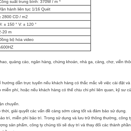
Công suất trung bình: 370W / m
Vận hành liên tục 1/16 Quét
≥ 2800 CD / m2
H: ± 150 ° V: ± 120 °
2-20 m
Đồng bộ hóa video
≥600HZ
ao, quảng cáo, ngân hàng, chứng khoán, nhà ga, cảng, chợ, viễn thôn
ể hướng dẫn trực tuyến nếu khách hàng có thắc mắc về việc cài đặt và
miễn phí, hoặc nếu khách hàng có thể chịu chi phí liên quan, kỹ sư c
ận chuyển.
 thời, giải quyết các vấn đề càng sớm càng tốt và đảm bảo sử dụng.
o trì, miễn phí bảo trì.
Trong sử dụng và lưu trữ thông thường, công ty
lượng sản phẩm, công ty chúng tôi sẽ duy trì và thay đổi các thành phần