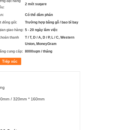
ợng đặt hàng
2 mét suqare
iểu:
án:
Có thể đàm phán
ết đóng gói:
Trường hợp bằng gỗ / bao bì bay
gian giao hàng:
5 - 20 ngày làm việc
khoản thanh
T / T, D / A, D / P, L / C, Western
Union, MoneyGram
ăng cung cấp:
8000sqm / tháng
Tiếp xúc
ứng
60mm / 320mm * 160mm