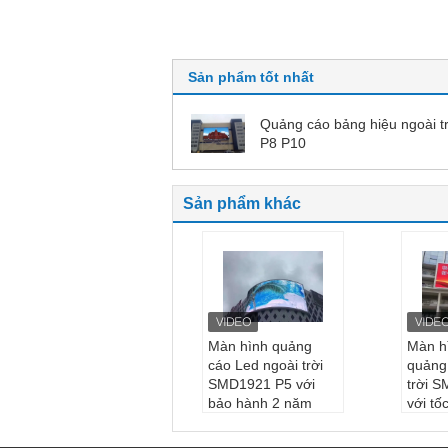
Sản phẩm tốt nhất
Quảng cáo bảng hiệu ngoài t
P8 P10
Sản phẩm khác
Màn hình quảng
Màn h
cáo Led ngoài trời
quảng
SMD1921 P5 với
trời 
bảo hành 2 năm
với tố
Màu chip ống:
Đầy
3840
đủ màu sắc
Màu c