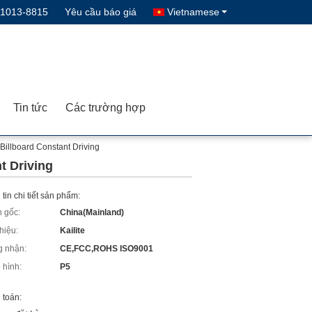
-1013-8815
Yêu cầu báo giá
Vietnamese
Tin tức
Các trường hợp
illboard Constant Driving
t Driving
tin chi tiết sản phẩm:
 gốc:
China(Mainland)
hiệu:
Kailite
 nhận:
CE,FCC,ROHS ISO9001
 hình:
P5
 toán: