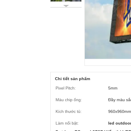
Chi tiết sản phẩm
Pixel Pitch:
5mm
Màu chip ống:
Đầy màu sắ
Kích thước tủ:
960x960m
Làm nổi bật:
led outdoor