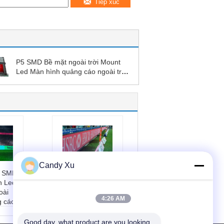
Tiếp xúc
P5 SMD Bề mặt ngoài trời Mount
Led Màn hình quảng cáo ngoài trời
Cài đặt sửa chữa
Candy Xu
g SMD
P6.67 P8 P10
h Led
Quảng cáo kỹ thuật
oài
số Billboard Sân vận
4:26 AM
g cáo
động thể thao Bảo
vệ cao
ẩm:
Mà
Tên:
Bảng quảng c
Good day, what product are you looking 