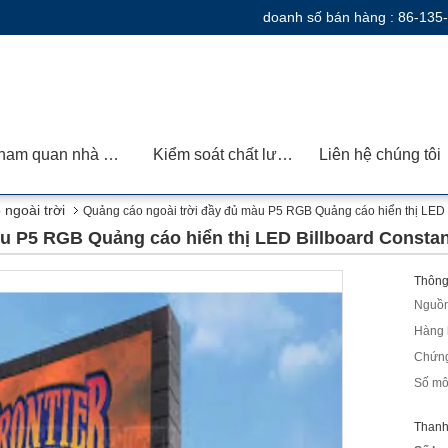
doanh số bán hàng :
86-135
Tham quan nhà máy
Kiểm soát chất lượng
Liên hệ chúng tôi
ngoài trời
Quảng cáo ngoài trời đầy đủ màu P5 RGB Quảng cáo hiển thị LED B
u P5 RGB Quảng cáo hiển thị LED Billboard Constan
Thông 
Nguồn
Hàng 
Chứng
Số mô
Thanh