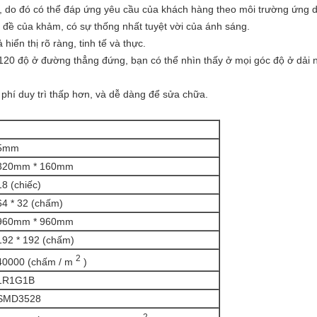
, do đó có thể đáp ứng yêu cầu của khách hàng theo môi trường ứng 
n đề của khảm, có sự thống nhất tuyệt vời của ánh sáng.
hiển thị rõ ràng, tinh tế và thực.
20 độ ở đường thẳng đứng, bạn có thể nhìn thấy ở mọi góc độ ở dải n
phí duy trì thấp hơn, và dễ dàng để sửa chữa.
5mm
320mm * 160mm
18 (chiếc)
64 * 32 (chấm)
960mm * 960mm
192 * 192 (chấm)
2
40000 (chấm / m
)
1R1G1B
SMD3528
2