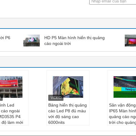
rời P6
HD P5 Màn hình hiển thị quảng
cáo ngoài trời
ình Led
Bảng hiển thị quảng
Sân vận độn
 cáo ngoài
cáo Led P8 đủ màu
IP65 Màn hìn
SMD3535 P4
với độ sáng cao
quảng cáo ng
c độ làm mới
6000nits
trời cho quản
Hz
Điểm ảnh:
8MM
thương mại
hip ống:
Đầy
Chức năng:
AD, ký
Tên sản ph