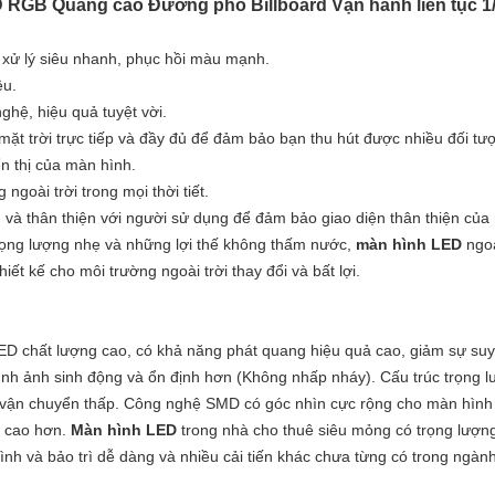
D RGB Quảng cáo Đường phố Billboard Vận hành liên tục 1
 xử lý siêu nhanh, phục hồi màu mạnh.
ệu.
ghệ, hiệu quả tuyệt vời.
mặt trời trực tiếp và đầy đủ để đảm bảo bạn thu hút được nhiều đối 
n thị của màn hình.
ngoài trời trong mọi thời tiết.
 và thân thiện với người sử dụng để đảm bảo giao diện thân thiện của
rọng lượng nhẹ và những lợi thế không thấm nước,
màn hình LED
ngoà
ết kế cho môi trường ngoài trời thay đổi và bất lợi.
D chất lượng cao, có khả năng phát quang hiệu quả cao, giảm sự suy 
hình ảnh sinh động và ổn định hơn (Không nhấp nháy).
Cấu trúc trọng 
í vận chuyển thấp.
Công nghệ SMD có góc nhìn cực rộng cho màn hình 
i cao hơn.
Màn hình LED
trong nhà cho thuê siêu mỏng có trọng lượng
hình và bảo trì dễ dàng và nhiều cải tiến khác chưa từng có trong ngành