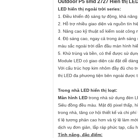
Outdoor P5 smd 2727 Hiển thị LE
LED hiển thị ngoài trời series:
1. Điều khiển độ sáng tự động, khả năng
2. Hỗ trợ nhiều giao diện và nguồn tín hi
3. Nâng cao kỹ thuật số kiểm soát công n
4. Độ sáng cao, ngay cả trong ánh sáng 
màu sắc ngoài trời dẫn đầu màn hình hiể
5. Khử trùng và bền, có thể được sử dụng 
Module LED có giao diện cài đặt dễ dàng
Với cấu trúc hợp kim nhôm đầy đủ cho t
thị LED đa phương tiện bên ngoài được thi
Trong nhà LED hiển thị loạt:
Màn hình LED
trong nhà sử dụng đèn LE
Siêu đồng đều màu.
Mật độ pixel thấp, 
trong nhà, tăng cơ hội thiết kế và chi ph
tỉ lệ tương phản cao hơn và tỷ lệ làm mớ
dịch vụ đơn giản, lắp ráp phức tạp, cấu 
Tính năng, đặc điểm: