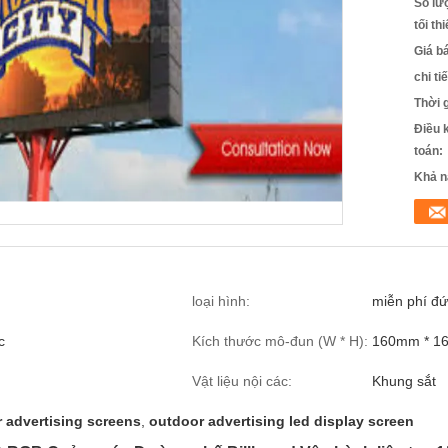
Số lư
tối th
Giá b
chi ti
Thời 
Điều 
toán:
Khả n
loại hình:
miễn phí đ
c
Kích thước mô-đun (W * H):
160mm * 1
m
Vật liệu nội các:
Khung sắt
 advertising screens
,
outdoor advertising led display screen