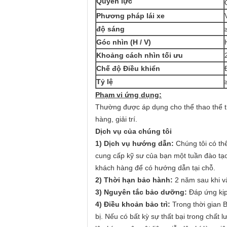
Quyền lực
Phương pháp lái xe
độ sáng
Góc nhìn (H / V)
Khoảng cách nhìn tối ưu
Chế độ Điều khiển
Tỷ lệ
Phạm vi ứng dụng:
Thường được áp dụng cho thể thao thể th
hàng, giải trí.
Dịch vụ của chúng tôi
1) Dịch vụ hướng dẫn:
Chúng tôi có th
cung cấp kỹ sư của bạn một tuần đào tạo 
khách hàng để có hướng dẫn tại chỗ.
2) Thời hạn bảo hành:
2 năm sau khi v
3) Nguyên tắc bảo dưỡng:
Đáp ứng kịp
4) Điều khoản bảo trì:
Trong thời gian Bả
bị.
Nếu có bất kỳ sự thất bại trong chất 