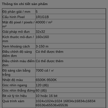
Thông tin chi tiết sản phẩm
Độ phân giải / mm
5
Cấu hình Pixel
1R1G1B
Mật độ pixel / pixels /
40000 / m²
m²
Giải pháp mô đun
32x32
Kích thước mô-đun /
160x160
mm
Xem khoảng cách
3-150 m
Điều chỉnh độ sáng
Có thể được thêm
điểm đơn
Điều chỉnh màu điểm
Có thể được thêm
đơn
Độ sáng cân bằng
7000 cd / ㎡
trắng
Nhiệt độ màu
6500K-9500K
Góc nhìn ngang
120 (độ)
Góc nhìn thẳng đứng
60 (độ)
Bit xử lý tín hiệu
10 hoặc 16 bit
Quá trình xám
1024x1024x1024 16834x16834x16834
65536x65536x65536