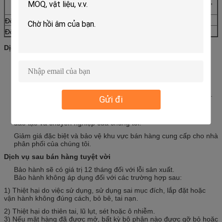
chống ăn mòn, chống cháy, chống tĩnh điện,
chống rung
Độ ẩm (làm việc)
làm việc: 10-95%
Độ ẩm (lưu trữ)
lưu trữ: 10-95%
Dịch vụ của chúng tôi
Trả lời câu hỏi của bạn trong 24 giờ làm việc.
Nhân viên có kinh nghiệm trả lời tất cả các câu hỏi bằng tiếng
Anh lưu loát.
Tùy chỉnh desigh là avialiable OEM & ODM được hoan nghênh.
Gửi đi
Giải pháp độc quyền và duy nhất có thể được cung cấp cho
khách hàng của chúng tôi bằng các kỹ sư và nhân viên được
đào tạo và chuyên nghiệp của chúng tôi.
Giảm giá đặc biệt và bảo vệ khu vực bán hàng cung cấp cho nhà
phân phối của chúng tôi.
Dịch vụ sau bán hàng tuyệt vời
Bảo hành sẽ có giá trị 12 tháng đối với lỗi sản xuất.
Bảo hành không áp dụng đối với các trường hợp sau:
1) Thiệt hại do việc sử dụng, sử dụng sai mục đích, lắp đặt hoặc
vận hành không đúng cách, bỏ bê, tai nạn.
2) Thiệt hại do thiên tai, lũ lụt, sét hoặc ô nhiễm.
3) Nếu mặt hàng đã được mở, bất kỳ bộ phận nào được gỡ bỏ hoặc