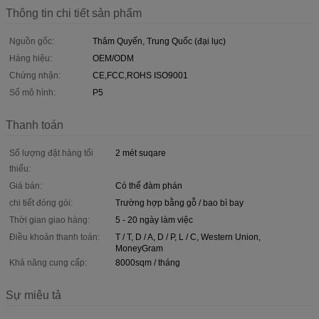
Thông tin chi tiết sản phẩm
Nguồn gốc:
Thâm Quyến, Trung Quốc (đại lục)
Hàng hiệu:
OEM/ODM
Chứng nhận:
CE,FCC,ROHS ISO9001
Số mô hình:
P5
Thanh toán
Số lượng đặt hàng tối
2 mét suqare
thiểu:
Giá bán:
Có thể đàm phán
chi tiết đóng gói:
Trường hợp bằng gỗ / bao bì bay
Thời gian giao hàng:
5 - 20 ngày làm việc
Điều khoản thanh toán:
T / T, D / A, D / P, L / C, Western Union,
MoneyGram
Khả năng cung cấp:
8000sqm / tháng
Sự miêu tả