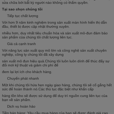
sửa chữa bởi bất kỳ người nào không có thẩm quyền.
Tại sao chọn chúng tôi
Tiếp tục chất lượng
Với hơn 9 năm kinh nghiệm trong sản xuất màn hình hiển thị dẫn
đầu, thiết bị được cập nhật thường xuyên.
nhiều hơn, duy nhất tiêu chuẩn hóa và sản xuất mô-đun đảm bảo
sản phẩm của chúng tôi chất lượng liên tục.
Giá cả cạnh tranh
Với năng lực sản xuất quy mô lớn và công nghệ sản xuất chuyên
nghiệp, công ty chúng tôi đã xây dựng
sản xuất mô đun hiệu quả.Chúng tôi luôn luôn dính để thúc đẩy sự
đổi mới kỹ thuật và giảm chi phí để
đem lại lợi ích cho khách hàng.
Chuyển phát nhanh
Một khi chúng tôi hứa hẹn ngày giao hàng, chúng tôi sẽ cố gắng hết
sức để hoàn thành nó.Các thủ tục đặc biệt như khẩn cấp
hàng tồn kho sẽ được sử dụng để duy trì nguồn cung liên tục của
bạn về sản phẩm.
Dịch vụ hoàn hảo
Tiền bán hàng: Yêu cầu mua hàng của bạn sẽ được đánh giá cao