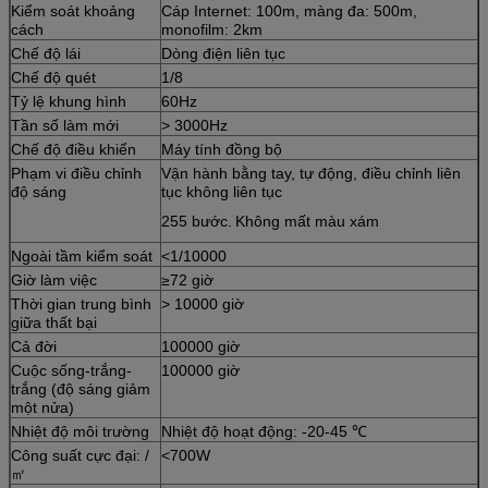
Kiểm soát khoảng
Cáp Internet: 100m, màng đa: 500m,
cách
monofilm: 2km
Chế độ lái
Dòng điện liên tục
Chế độ quét
1/8
Tỷ lệ khung hình
60Hz
Tần số làm mới
> 3000Hz
Chế độ điều khiển
Máy tính đồng bộ
Phạm vi điều chỉnh
Vận hành bằng tay, tự động, điều chỉnh liên
độ sáng
tục không liên tục
255 bước.
Không mất màu xám
Ngoài tầm kiểm soát
<1/10000
Giờ làm việc
≥72 giờ
Thời gian trung bình
> 10000 giờ
giữa thất bại
Cả đời
100000 giờ
Cuộc sống-trắng-
100000 giờ
trắng (độ sáng giảm
một nửa)
Nhiệt độ môi trường
Nhiệt độ hoạt động: -20-45 ℃
Công suất cực đại: /
<700W
㎡