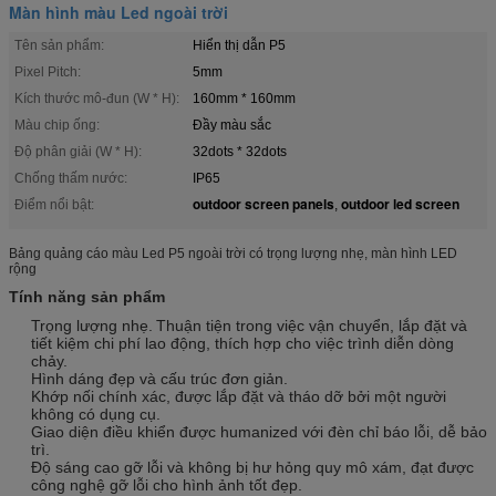
Màn hình màu Led ngoài trời
Tên sản phẩm:
Hiển thị dẫn P5
Pixel Pitch:
5mm
Kích thước mô-đun (W * H):
160mm * 160mm
Màu chip ống:
Đầy màu sắc
Độ phân giải (W * H):
32dots * 32dots
Chống thấm nước:
IP65
outdoor screen panels
outdoor led screen
Điểm nổi bật:
,
Bảng quảng cáo màu Led P5 ngoài trời có trọng lượng nhẹ, màn hình LED
rộng
Tính năng sản phẩm
Trọng lượng nhẹ.
Thuận tiện trong việc vận chuyển, lắp đặt và
tiết kiệm chi phí lao động, thích hợp cho việc trình diễn dòng
chảy.
Hình dáng đẹp và cấu trúc đơn giản.
Khớp nối chính xác, được lắp đặt và tháo dỡ bởi một người
không có dụng cụ.
Giao diện điều khiển được humanized với đèn chỉ báo lỗi, dễ bảo
trì.
Độ sáng cao gỡ lỗi và không bị hư hỏng quy mô xám, đạt được
công nghệ gỡ lỗi cho hình ảnh tốt đẹp.