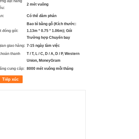
ợng đặt hàng
2 mét vuông
iểu:
án:
Có thể đàm phán
Bao bì bằng gỗ (Kích thước:
ết đóng gói:
1.13m * 0.75 * 1.06m); Gói
Trường hợp Chuyến bay
gian giao hàng:
7-15 ngày làm việc
khoản thanh
T / T, L / C, D / A, D / P, Western
Union, MoneyGram
ăng cung cấp:
8000 mét vuông mỗi tháng
Tiếp xúc