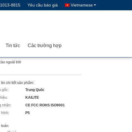
-1013-8815
Yêu cầu báo giá
Vietnamese
Tin tức
Các trường hợp
áo ngoài trời
tin chi tiết sản phẩm:
 gốc:
Trung Quốc
hiệu:
KAILITE
 nhận:
CE FCC ROHS ISO9001
 hình:
P5
 toán: