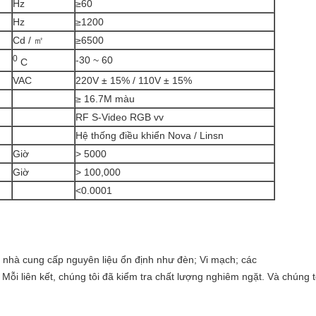
Hz
≥60
Hz
≥1200
Cd / ㎡
≥6500
0
-30 ~ 60
C
VAC
220V ± 15% / 110V ± 15%
≥ 16.7M màu
RF S-Video RGB vv
Hệ thống điều khiển Nova / Linsn
Giờ
> 5000
Giờ
> 100,000
<0.0001
 nhà cung cấp nguyên liệu ổn định như đèn; Vi mạch; các
Mỗi liên kết, chúng tôi đã kiểm tra chất lượng nghiêm ngặt. Và chúng 