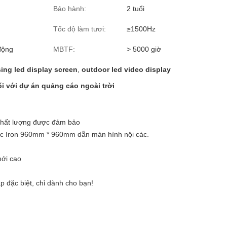
Bảo hành:
2 tuổi
Tốc độ làm tươi:
≥1500Hz
động
MBTF:
> 5000 giờ
ing led display screen
,
outdoor led video display
i với dự án quảng cáo ngoài trời
 chất lượng được đảm bảo
ớc Iron 960mm * 960mm dẫn màn hình nội các.
mới cao
p đặc biệt, chỉ dành cho bạn!