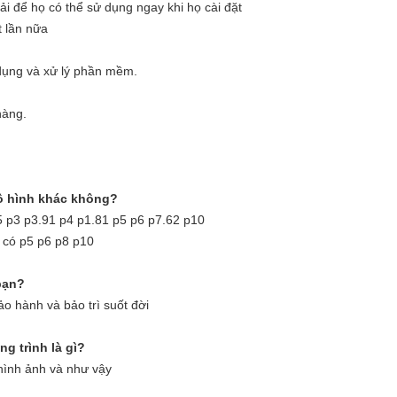
i để họ có thể sử dụng ngay khi họ cài đặt
t lần nữa
ụng và xử lý phần mềm.
hàng.
mô hình khác không?
5 p3 p3.91 p4 p1.81 p5 p6 p7.62 p10
a có p5 p6 p8 p10
bạn?
o hành và bảo trì suốt đời
g trình là gì?
 hình ảnh và như vậy