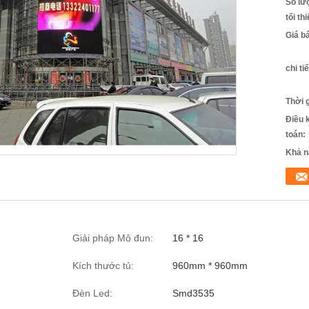
Số lư
tối th
Giá b
chi ti
Thời 
Điều 
toán:
Khả n
Giải pháp Mô đun:
16 * 16
Kích thước tủ:
960mm * 960mm
Đèn Led:
Smd3535