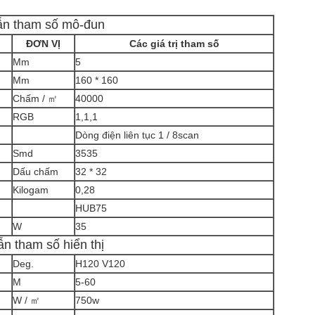
n tham số mô-đun
ĐƠN VỊ
Các giá trị tham số
Mm
5
Mm
160 * 160
Chấm / ㎡
40000
RGB
1,1,1
Dòng điện liên tục 1 / 8scan
Smd
3535
Dấu chấm
32 * 32
Kilogam
0,28
HUB75
W
35
n tham số hiển thị
Deg.
H120 V120
M
5-60
W / ㎡
750w