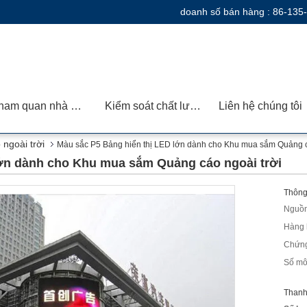
doanh số bán hàng :
86-135
Tham quan nhà máy
Kiểm soát chất lượng
Liên hệ chúng tôi
ngoài trời
Màu sắc P5 Bảng hiển thị LED lớn dành cho Khu mua sắm Quảng c
lớn dành cho Khu mua sắm Quảng cáo ngoài trời
Thông 
Nguồn
Hàng 
Chứng
Số mô
Thanh