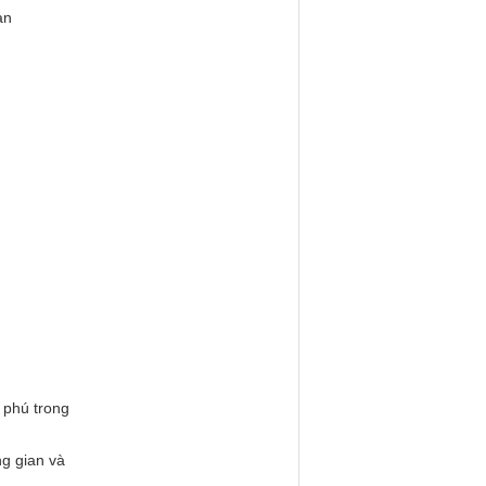
ạn
 phú trong
ng gian và