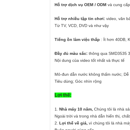
Hỗ trợ dịch vụ OEM / ODM
và cung cấp
Hỗ trợ nhiều tập tin chơi:
video, văn b
Từ TV, VCD, DVD và như vậy
Tiếng ồn làm việc thấp
: Ít hơn 40DB,
Đầy đủ màu sắc:
thông qua SMD3535 3 tr
Nội dung của video tốt nhất và thực tế
Mô-đun dẫn nước không thấm nước; Dễ dà
Tiêu dùng; Góc nhìn rộng
Lợi thế:
1.
Nhà máy 10 năm,
Chúng tôi là nhà sả
Ngoài trời và trong nhà dẫn hiển thị, c
2.
Lợi thế về giá,
vì chúng tôi là nhà má