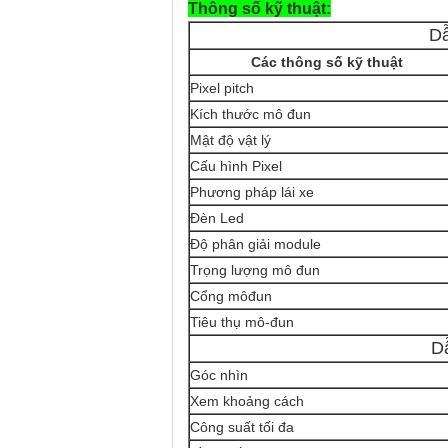
Thông số kỹ thuật:
Dẫ
Các thông số kỹ thuật
Pixel pitch
Kích thước mô đun
Mật độ vật lý
Cấu hình Pixel
Phương pháp lái xe
Đèn Led
Độ phân giải module
Trọng lượng mô đun
Cổng môđun
Tiêu thụ mô-đun
Dẫ
Góc nhìn
Xem khoảng cách
Công suất tối đa