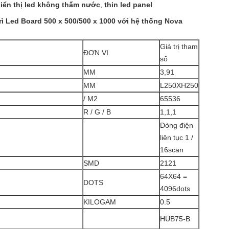
iển thị led không thấm nước
,
thin led panel
rì Led Board 500 x 500/500 x 1000 với hệ thống Nova
Giá trị tham
ĐƠN VỊ
số
MM
3,91
MM
L250XH250
/ M2
65536
R / G / B
1,1,1
Dòng điện
liên tục 1 /
16scan
SMD
2121
64X64 =
DOTS
4096dots
KILOGAM
0.5
HUB75-B