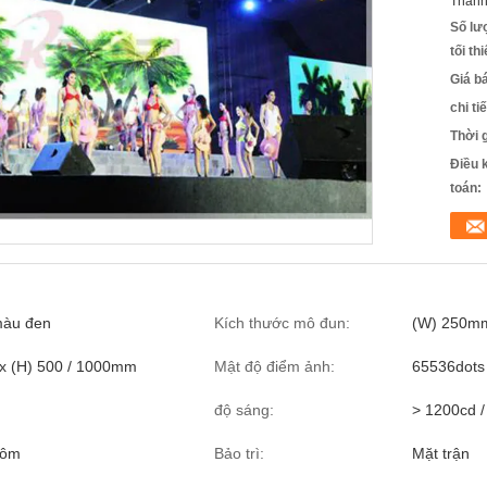
Thanh
Số lư
tối th
Giá b
chi ti
Thời 
Điều 
toán:
àu đen
Kích thước mô đun:
(W) 250m
 (H) 500 / 1000mm
Mật độ điểm ảnh:
65536dots
độ sáng:
> 1200cd 
hôm
Bảo trì:
Mặt trận