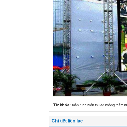
Từ khóa:
màn hình hiển thị led không thấm 
Chi tiết liên lạc