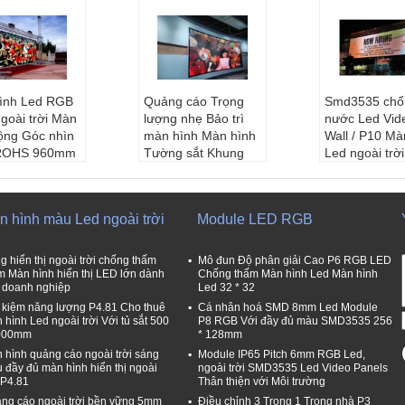
ình Led RGB
Quảng cáo Trọng
Smd3535 chố
goài trời Màn
lượng nhẹ Bảo trì
nước Led Vid
rộng Góc nhìn
màn hình Màn hình
Wall / P10 Mà
 ROHS 960mm
Tường sắt Khung
Led ngoài trời
0mm
sắt Độ phân giải cao
160mm
thước mô-đu
Pixel Pitch:
5 mm
khoản mục:
2mm * 192mm
Kích thước mô-đu
Màu:
Các điể
n hình màu Led ngoài trời
Module LED RGB
pháp Mô đun:
n:
320 * 160mm
thực toàn mà
2
Giải pháp mô đun:
Sử dụng môi
sắc:
Đầy màu
64 * 32
ng:
Ngoài trời
g hiển thị ngoài trời chống thấm
Mô đun Độ phân giải Cao P6 RGB LED
Phương pháp lái x
Pixel pitch:
 Màn hình hiển thị LED lớn dành
Chống thấm Màn hình Led Màn hình
 doanh nghiệp
Led 32 * 32
thước tủ:
960
e:
1/16 sacn
 960mm
t kiệm năng lượng P4.81 Cho thuê
Cá nhân hoá SMD 8mm Led Module
 hình Led ngoài trời Với tủ sắt 500
P8 RGB Với đầy đủ màu SMD3535 256
000mm
* 128mm
 hình quảng cáo ngoài trời sáng
Module IP65 Pitch 6mm RGB Led,
 đầy đủ màn hình hiển thị ngoài
ngoài trời SMD3535 Led Video Panels
i P4.81
Thân thiện với Môi trường
ng cáo ngoài trời bền vững 5mm
Điều chỉnh 3 Trong 1 Trong nhà P3