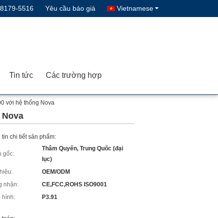
-8179-5516
Yêu cầu báo giá
Vietnamese
Tin tức
Các trường hợp
00 với hệ thống Nova
g Nova
tin chi tiết sản phẩm:
Thâm Quyến, Trung Quốc (đại
 gốc:
lục)
hiệu:
OEM/ODM
 nhận:
CE,FCC,ROHS ISO9001
 hình:
P3.91