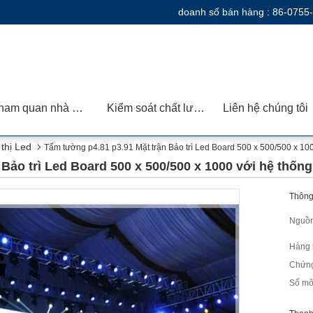
doanh số bán hàng :
86-0755
Tham quan nhà máy
Kiểm soát chất lượng
Liên hệ chúng tôi
 thị Led
Tấm tường p4.81 p3.91 Mặt trận Bảo trì Led Board 500 x 500/500 x 10
Bảo trì Led Board 500 x 500/500 x 1000 với hệ thốn
Thông 
Nguồn
Hàng 
Chứng
Số mô