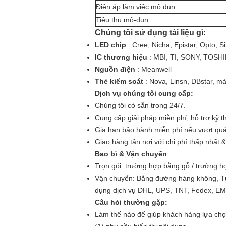
Điện áp làm việc mô đun
Tiêu thụ mô-đun
Chúng tôi sử dụng tài liệu gì:
LED chip
: Cree, Nicha, Epistar, Opto, Si
IC thương hiệu
: MBI, TI, SONY, TOSHI
Nguồn điện
: Meanwell
Thẻ kiểm soát
: Nova, Linsn, DBstar, m
Dịch vụ chúng tôi cung cấp:
Chúng tôi có sẵn trong 24/7.
Cung cấp
giải pháp miễn phí,
hỗ trợ kỹ t
Gia hạn bảo hành
miễn phí nếu vượt quá
Giao hàng tận nơi với
chi phí thấp nhất &
Bao bì & Vận chuyển
Trọn gói: trường hợp bằng gỗ / trường hợ
Vận chuyển:
Bằng đường hàng không, Từ
dụng dịch vụ DHL, UPS, TNT, Fedex, EM
Câu hỏi thường gặp:
Làm thế nào để giúp khách hàng lựa chọ