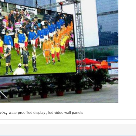
,
,
nước
waterproof led display
led video wall panels