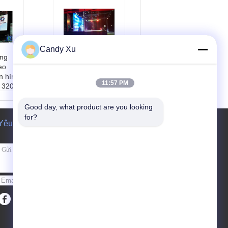
Candy Xu
ng
Độ sáng cao
eo
Chương trình Bảo
n hình
trì Mặt trước Led
11:57 PM
 320 *
Hiển thị RGB Đối với
Hiển thị sân khấu,
PH10
Pitch 5mm
Good day, what product are you looking 
m ảnh
Pixel Pitch:
5mm
for?
Yêu cầu báo giá
u
màu sắc:
Đầy màu
 trườ
sắc
Xem khoảng cách:
10mm
5-35m
Góc nhìn:
H: 120 °,
V: 120 °
Gửi