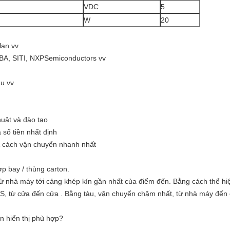
VDC
5
W
20
lan vv
BA, SITI, NXPSemiconductors vv
àu vv
huật và đào tạo
 số tiền nhất định
cách vận chuyển
nhanh nhất
p bay / thùng carton.
 nhà máy tới cảng khép kín gần nhất của điểm đến.
Bằng cách thể hiệ
S, từ cửa đến cửa
.
Bằng tàu, vận chuyển chậm nhất, từ nhà máy đến 
n hiển thị phù hợp?