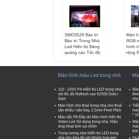
SMD3528 Bảo trì
Màn h
Bảo trì Trong Nhà
RGB n
Led Hiển thị Bảng
hình 
quảng cáo Tốc độ
rộng
Làm mới Cao P6
* 96
Kích thước mô-đu
Kích 
n:
192 * 192mm
n:
19
Màn hình màu Led trong nhà
Mà
Giải pháp mô đun:
Giải 
32 * 32
32 * 3
Kích thước tủ:
576
màu 
110 - 220V P4 Hiển thị LED trong nhà
Bản
* 576mm
sắc
với tốc độ Refresh cao 62500 Dots /
8mm
Sqm
cho
Chế độ lái xe:
1 / 1
Kích 
6scan
mm *
Màn hình cho thuê trong nhà cho thuê
Tiế
sân khấu / sân bay, 2,5mm Pixel Pitch
màn
* 1
Màu sắc P6 Đầy đủ Màn hình hiển thị
Video Led Sử dụng trong nhà, Hiệu
Màn
ứng Hoạt ảnh vui nhộn
màu
trờ
Trọng lượng nhẹ Hiển thị LED trong
nhà cho bữa tối với Nhôm hợp kim
Quả