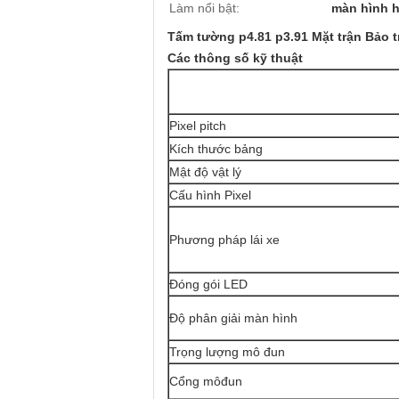
Làm nổi bật:
màn hình h
Tấm tường p4.81 p3.91 Mặt trận Bảo t
Các thông số kỹ thuật
Pixel pitch
Kích thước bảng
Mật độ vật lý
Cấu hình Pixel
Phương pháp lái xe
Đóng gói LED
Độ phân giải màn hình
Trọng lượng mô đun
Cổng môđun