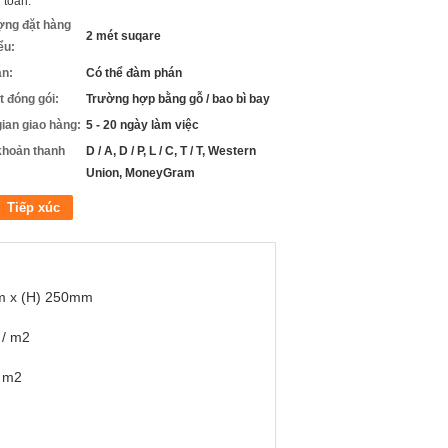
 toán:
ợng đặt hàng
2 mét suqare
iểu:
án:
Có thể đàm phán
ết đóng gói:
Trường hợp bằng gỗ / bao bì bay
gian giao hàng:
5 - 20 ngày làm việc
khoản thanh
D / A, D / P, L / C, T / T, Western
Union, MoneyGram
Tiếp xúc
m x (H) 250mm
 / m2
/ m2