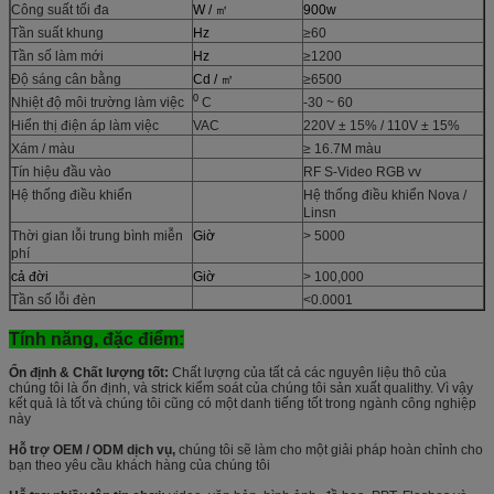
Công suất tối đa
W / ㎡
900w
Tần suất khung
Hz
≥60
Tần số làm mới
Hz
≥1200
Độ sáng cân bằng
Cd / ㎡
≥6500
0
Nhiệt độ môi trường làm việc
C
-30 ~ 60
Hiển thị điện áp làm việc
VAC
220V ± 15% / 110V ± 15%
Xám / màu
≥ 16.7M màu
Tín hiệu đầu vào
RF S-Video RGB vv
Hệ thống điều khiển
Hệ thống điều khiển Nova /
Linsn
Thời gian lỗi trung bình miễn
Giờ
> 5000
phí
cả đời
Giờ
> 100,000
Tần số lỗi đèn
<0.0001
Tính năng, đặc điểm:
Ổn định & Chất lượng tốt:
Chất lượng của tất cả các nguyên liệu thô của
chúng tôi là ổn định, và strick kiểm soát của chúng tôi sản xuất qualithy. Vì vậy
kết quả là tốt và chúng tôi cũng có một danh tiếng tốt trong ngành công nghiệp
này
Hỗ trợ OEM / ODM dịch vụ,
chúng tôi sẽ làm cho một giải pháp hoàn chỉnh cho
bạn theo yêu cầu khách hàng của chúng tôi