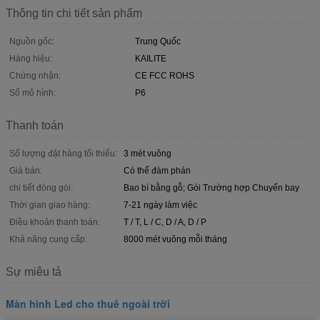
Thông tin chi tiết sản phẩm
Nguồn gốc:
Trung Quốc
Hàng hiệu:
KAILITE
Chứng nhận:
CE FCC ROHS
Số mô hình:
P6
Thanh toán
Số lượng đặt hàng tối thiểu:
3 mét vuông
Giá bán:
Có thể đàm phán
chi tiết đóng gói:
Bao bì bằng gỗ; Gói Trường hợp Chuyến bay
Thời gian giao hàng:
7-21 ngày làm việc
Điều khoản thanh toán:
T / T, L / C, D / A, D / P
Khả năng cung cấp:
8000 mét vuông mỗi tháng
Sự miêu tả
Màn hình Led cho thuê ngoài trời