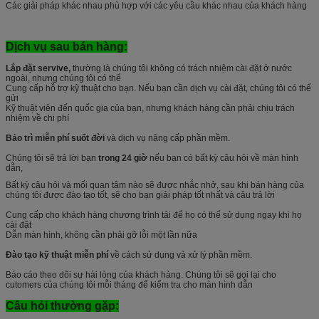
Các giải pháp khác nhau phù hợp với các yêu cầu khác nhau của khách hàng
Dịch vụ sau bán hàng:
Lắp đặt servive,
thường là chúng tôi không có trách nhiệm cài đặt ở nước
ngoài, nhưng chúng tôi có thể
Cung cấp hỗ trợ kỹ thuật cho bạn. Nếu bạn cần dịch vụ cài đặt, chúng tôi có thể
gửi
Kỹ thuật viên đến quốc gia của bạn, nhưng khách hàng cần phải chịu trách
nhiệm về chi phí
Bảo trì miễn phí suốt đời
và dịch vụ nâng cấp phần mềm.
Chúng tôi sẽ trả lời bạn
trong 24 giờ
nếu bạn có bất kỳ câu hỏi về màn hình
dẫn,
Bất kỳ câu hỏi và mối quan tâm nào sẽ được nhắc nhở, sau khi bán hàng của
chúng tôi được đào tạo tốt, sẽ cho bạn giải pháp tốt nhất và câu trả lời
Cung cấp cho khách hàng chương trình tải để họ có thể sử dụng ngay khi họ
cài đặt
Dẫn màn hình, không cần phải gỡ lỗi một lần nữa
Đào tạo kỹ thuật miễn phí
về cách sử dụng và xử lý phần mềm.
Báo cáo theo dõi sự hài lòng của khách hàng. Chúng tôi sẽ gọi lại cho
cutomers của chúng tôi mỗi tháng để kiểm tra cho màn hình dẫn
Câu hỏi thường gặp: