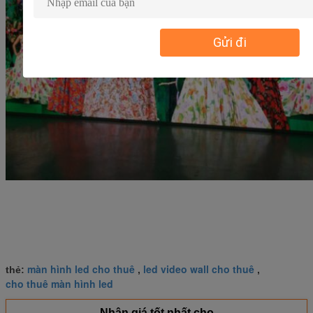
Gửi đi
màn hình led cho thuê
led video wall cho thuê
thẻ:
,
,
cho thuê màn hình led
Nhận giá tốt nhất cho