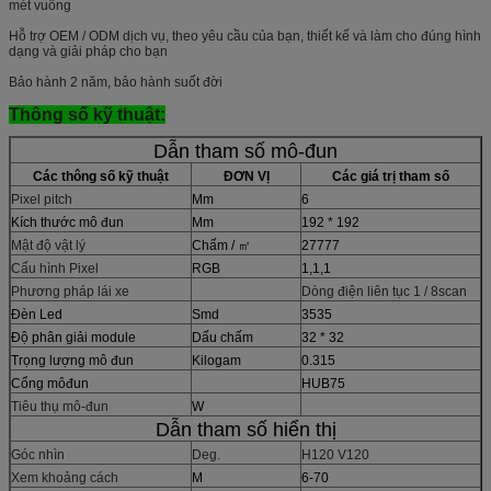
mét vuông
Hỗ trợ OEM / ODM dịch vụ, theo yêu cầu của bạn, thiết kế và làm cho đúng hình
dạng và giải pháp cho bạn
Bảo hành 2 năm, bảo hành suốt đời
Thông số kỹ thuật:
Dẫn tham số mô-đun
Các thông số kỹ thuật
ĐƠN VỊ
Các giá trị tham số
Pixel pitch
Mm
6
Kích thước mô đun
Mm
192 * 192
Mật độ vật lý
Chấm / ㎡
27777
Cấu hình Pixel
RGB
1,1,1
Phương pháp lái xe
Dòng điện liên tục 1 / 8scan
Đèn Led
Smd
3535
Độ phân giải module
Dấu chấm
32 * 32
Trọng lượng mô đun
Kilogam
0.315
Cổng môđun
HUB75
Tiêu thụ mô-đun
W
Dẫn tham số hiển thị
Góc nhìn
Deg.
H120 V120
Xem khoảng cách
M
6-70