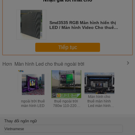
Smd3535 RGB Màn hình hiển thị
LED / Màn hình Video Cho thuê
Với Đúc nhôm Cabinet
Tiếp tục
Màn hình Led cho thuê ngoài trời
Hơn
4mm Pixel Pitch
Màn hình Led cho
Màn hình cho
Màn hình 
ngoài trời thuê
thuê ngoài trời
thuê màn hình
thuê ngoà
màn hình LED
780w 110-220V
Led màn hình
không th
AC Die Casting
siêu mỏng P3.91
Màn hìn
Aluminum Smd
Video SMD1921
bóng đá 
2727 P4.81
64x64 Dots
phân giải 
Thay đổi ngôn ngữ
Vietnamese