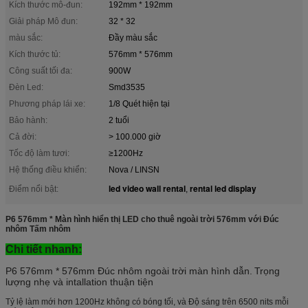
Kích thước mô-đun:
192mm * 192mm
Giải pháp Mô đun:
32 * 32
màu sắc:
Đầy màu sắc
Kích thước tủ:
576mm * 576mm
Công suất tối đa:
900W
Đèn Led:
Smd3535
Phương pháp lái xe:
1/8 Quét hiện tại
Bảo hành:
2 tuổi
Cả đời:
> 100.000 giờ
Tốc độ làm tươi:
≥1200Hz
Hệ thống điều khiển:
Nova / LINSN
led video wall rental
rental led display
Điểm nổi bật:
,
P6 576mm * Màn hình hiển thị LED cho thuê ngoài trời 576mm với Đúc
nhôm Tấm nhôm
Chi tiết nhanh:
P6 576mm * 576mm Đúc nhôm ngoài trời màn hình dẫn.
Trọng
lượng nhẹ và intallation thuận tiện
Tỷ lệ làm mới hơn 1200Hz không có bóng tối, và Độ sáng trên 6500 nits mỗi