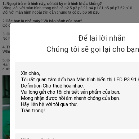
1. Ngoại trừ mô hình này, có bất kỳ mô hình khác không?
Vâng, đối với màn hình trong nhà có p2.5 p3 p3.91 p4 p1.81 p5 p6 p7.62 p10
Đối với màn hình ngoài trời dẫn chúng ta có p5 p6 p8 p10
2.Các bạn là nhà máy?
Và bảo hành của bạn?
Có chúng tôi là 7 năm nhà máy, 2 năm bảo hành và bảo trì suốt đời
3. Chức năng của màn hình dẫn chương trình là gì?
Để lại lời nhắn
Nó hỗ trợ video, flash, WAV / MIDI, PPT, hình ảnh và như vậy
Chúng tôi sẽ gọi lại cho bạ
4. Thời gian giao hàng của bạn là bao nhiêu?
Wthin 7-21 ngày sau khi chúng tôi nhận tiền gửi
5. Gói cước và cách vận chuyển của bạn là gì?
Hàng hoá được đóng kiện bằng bao gỗ hoặc vỏ máy bay; Giao hàng bằng
đường hàng không hoặc đường biển