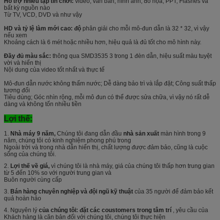
Hỗ trợ nhiều tập tin chơi:
video, văn bản, hình ảnh, đồ họa, PPT, Flashes và
bất kỳ nguồn nào
Từ TV, VCD, DVD và như vậy
HD và tỷ lệ làm mới cao: độ
phân giải cho mỗi mô-đun dẫn là 32 * 32, vì vậy
nếu xem
Khoảng cách là 6 mét hoặc nhiều hơn, hiệu quả là đủ tốt cho mô hình này.
Đầy đủ màu sắc:
thông qua SMD3535 3 trong 1 đèn dẫn, hiệu suất màu tuyệt
vời và hiển thị
Nội dung của video tốt nhất và thực tế
Mô-đun dẫn nước không thấm nước; Dễ dàng bảo trì và lắp đặt; Công suất thấp
tương đối
Tiêu dùng; Góc nhìn rộng, mỗi mô đun có thể được sửa chữa, vì vậy nó rất dễ
dàng và không tốn nhiều tiền
Lợi thế:
1.
Nhà máy 9 năm,
Chúng tôi đang dẫn đầu
nhà sản xuất
màn hình trong 9
năm, chúng tôi có kinh nghiệm phong phú trong
Ngoài trời và trong nhà dẫn hiển thị, chất lượng được đảm bảo, cũng là cuộc
sống của chúng tôi.
2.
Lợi thế về giá,
vì chúng tôi là nhà máy, giá của chúng tôi thấp hơn trung gian
từ 5 đến 10% so với người trung gian và
Buôn người cùng cấp
3.
Bán hàng chuyên nghiệp và đội ngũ kỹ thuật
của 35 người để đảm bảo kết
quả hoàn hảo
4. Nguyên lý
của chúng tôi: đặt các coustomers trong tâm trí
, yêu cầu của
Khách hàng là căn bản đối với chúng tôi, chúng tôi thực hiện