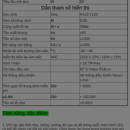
Tiêu thụ mô-đun
W
20
Dẫn tham số hiển thị
Góc nhìn
Deg.
H120 V120
Xem khoảng cách
M
5-35
Công suất tối đa
W / ㎡
700w
Tần suất khung
Hz
≥60
Tần số làm mới
Hz
≥1200
Độ sáng cân bằng
Cd / ㎡
≥1400
0
Nhiệt độ môi trường làm việc
C
-30 ~ 60
Hiển thị điện áp làm việc
VAC
220V ± 15% / 110V ± 15%
Xám / màu
≥ 16.7M màu
Tín hiệu đầu vào
RF S-Video RGB vv
Hệ thống điều khiển
Hệ thống điều khiển Nova /
Linsn
Thời gian lỗi trung bình miễn
Giờ
> 5000
phí
cả đời
Giờ
> 100,000
Tần số lỗi đèn
<0.0001
Tính năng, đặc điểm:
1. Với các đặc tính nhẹ, mỏng, cường độ cao và độ trong suốt, màn hình LED
có thể dễ dàng cài đặt và vận hành, cũng được áp dụng trong trường hợp gió