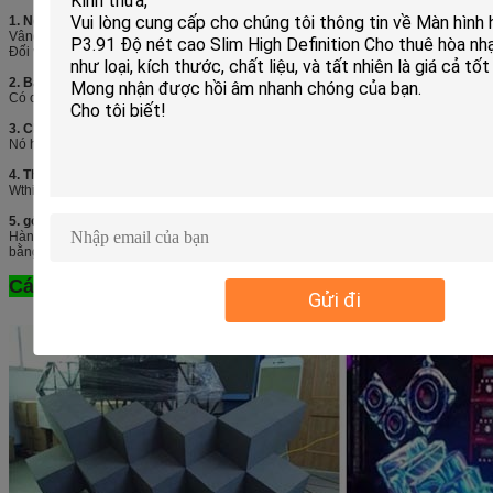
1. Ngoại trừ mô hình này, có bất kỳ mô hình khác không?
Vâng, đối với màn hình trong nhà có p2.5 p3 p3.91 p4 p1.81 p5 p6 p7.62 p10
Đối với màn hình ngoài trời dẫn chúng ta có p5 p6 p8 p10
2. Bạn là nhà máy?
Và bảo hành của bạn?
Có chúng tôi là 7 năm nhà máy, 2 năm bảo hành và bảo trì suốt đời
3. Chức năng của màn hình dẫn chương trình là gì?
Nó hỗ trợ video, flash, WAV / MIDI, PPT, hình ảnh và như vậy
4. Thời gian giao hàng của bạn là bao nhiêu?
Wthin 7-21 ngày sau khi chúng tôi nhận tiền gửi
5. gói hàng và cách vận chuyển của bạn là gì?
Hàng hoá được đóng kiện bằng bao gỗ hoặc vỏ máy bay; Được vận chuyển
bằng đường hàng không hoặc đường biển
Các sản phẩm khác chúng tôi có thể làm
Gửi đi