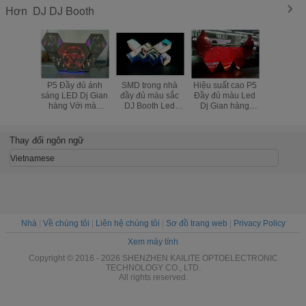
DJ DJ Booth
Hơn
P5 Đầy đủ ánh
SMD trong nhà
Hiệu suất cao P5
Gorgeou
sáng LED Dj Gian
đầy đủ màu sắc
Đầy đủ màu Led
dạng khá
hàng Với màn
DJ Booth Led
Dj Gian hàng
Dj Boot
hình Nhiều / điều
màn hình, P5 LED
Bảng Bảng Đối
Màn hình 
chỉnh độ sáng cho
DJ mặt tiền cho
với Club / TV
điều chỉ
Bar Club
câu lạc bộ đêm
Show
sắc Đầ
Thay đổi ngôn ngữ
Bar
Vietnamese
Nhà
|
Về chúng tôi
|
Liên hệ chúng tôi
|
Sơ đồ trang web
|
Privacy Policy
Xem máy tính
Copyright © 2016 - 2026 SHENZHEN KAILITE OPTOELECTRONIC
TECHNOLOGY CO., LTD.
All rights reserved.