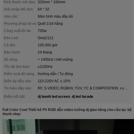
Kích thước mô-đun:
320mm * 160mm
Giải pháp Mô đun:
64 * 32
màu sắc:
Màn hình màu đầy đủ
Phương pháp lái xe:
Quét 1/16 hằng
Công suất tối đa:
700w
Đèn Led:
Smd2121
Cả đời:
100.000 giờ
Bảo hành:
24 tháng
độ sáng:
> 1400cd / mét vuông
Tốc độ làm tươi:
≥1200Hz
Kiểm soát độ sáng:
Hướng dẫn / Tự động
Điện áp đầu vào:
110-220V AC ± 10%
Tín hiệu đầu vào:
RF, S-VIDEO, RGBHV, YUV, YC & COMPOSITION, v.v ...
dj booth led screen
dj led facade
Điểm nổi bật:
,
Full Color Cool Thiết kế P5 RGB dẫn video tường dj gian hàng cho câu lạc bộ
thanh nhạc