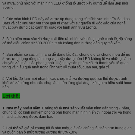
và mưa, phù hợp với màn hình LED khổng lồ được xây dựng để làm đẹp môi
trường.
2. Các màn hình LED này đã được áp dụng trong các lĩnh vực như TV Studios,
Bars và các khu vực vui chơi giải trí khác với sự quyến rũ độc đáo của nghệ
thuật, xây dựng các cảnh thị giác với hình ảnh trừu tượng.
3. Biểu hiện màu sắc đã được cải tiến rất nhiều với công nghệ canh lề, độ sáng
có thể điều chỉnh từ 500-2000nits và không ảnh hưởng đến quy mô xám.
4. Sản phẩm có các tính năng dễ dàng lắp đặt, chống gió và chống mưa để nó
được ứng dụng rộng rãi trong việc xây dựng nền LED khổng lồ và những cảnh
chuyển đổi màu sắc phong phú. Hiện nay sản phẩm đã trở thành yếu tố quan
trọng và hiệu quả nhất trong lĩnh vực kỹ thuật số, quán bar, giải trí.
5. Với tốc độ làm mới nhanh, các chớp mắt và đường quét có thể được tránh
khỏi để đáp ứng nhu cầu chụp ảnh trên từng giai đoạn để tạo ra hiệu suất hoàn
hảo.
Lợi thế:
1.
Nhà máy nhiều năm,
Chúng tôi là
nhà sản xuất
màn hình dẫn trong 7 năm,
chúng tôi có kinh nghiệm phong phú trong màn hình hiển thị ngoài trời và trong
nhà, chất lượng được đảm bảo
2.
Lợi thế về giá,
vì chúng tôi là nhà máy, giá của chúng tôi thấp hơn trung gian
và buôn bán ở mức tương đương từ 5% -10%