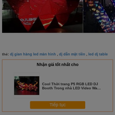
dj gian hàng led màn hình
dj dẫn mặt tiền
led dj table
thẻ:
,
,
Nhận giá tốt nhất cho
Cool Thời trang P5 RGB LED DJ
Booth Trong nhà LED Video Wall
Đối với Music Bar Club
Tiếp tục