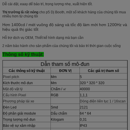
Dễ cài đặt, eaay để bảo trì, trọng lượng nhẹ, xuất hiện tốt.
Thị trường là rất nóng
cho p5 Dj Booth, một số khách hàng của chúng tôi mua
nhiều hơn từ chúng tôi
Hơn 1400cd / mét vuông độ sáng và tốc độ làm mới hơn 1200Hz và
hiệu quả thị giác tốt
Hỗ trợ dịch vụ OEM, Thiết kế hình dạng mà bạn cần
2 năm bảo hành cho sản phẩm của chúng tôi và bảo trì thời gian cuộc sống
Thông số kỹ thuật:
Dẫn tham số mô-đun
Các thông số kỹ thuật
ĐƠN VỊ
Các giá trị tham số
Pixel pitch
Mm
5
Kích thước mô đun
Mm
320 * 320 * 320
Mật độ vật lý
Chấm / ㎡
40000
Cấu hình Pixel
RGB
1,1,1
Phương pháp lái xe
Dòng điện liên tục 1 / 16scan
Đèn Led
Smd
2121
Độ phân giải module
Dấu chấm
64 * 64
Trọng lượng mô đun
Kilogam
0,31
Bảo vệ sự xâm nhập
IP43