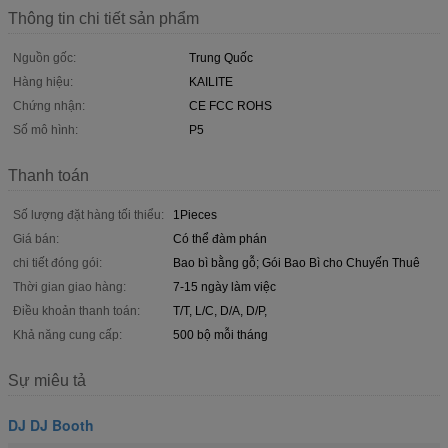
Thông tin chi tiết sản phẩm
Nguồn gốc:
Trung Quốc
Hàng hiệu:
KAILITE
Chứng nhận:
CE FCC ROHS
Số mô hình:
P5
Thanh toán
Số lượng đặt hàng tối thiểu:
1Pieces
Giá bán:
Có thể đàm phán
chi tiết đóng gói:
Bao bì bằng gỗ; Gói Bao Bì cho Chuyến Thuê
Thời gian giao hàng:
7-15 ngày làm việc
Điều khoản thanh toán:
T/T, L/C, D/A, D/P,
Khả năng cung cấp:
500 bộ mỗi tháng
Sự miêu tả
DJ DJ Booth