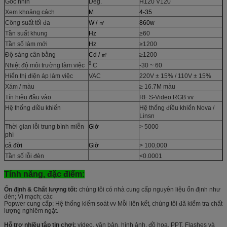
Góc nhìn
Deg.
H120 V120
Xem khoảng cách
M
4-35
Công suất tối đa
W / ㎡
860w
Tần suất khung
Hz
≥60
Tần số làm mới
Hz
≥1200
Độ sáng cân bằng
Cd / ㎡
≥1200
0
Nhiệt độ môi trường làm việc
C
-30 ~ 60
Hiển thị điện áp làm việc
VAC
220V ± 15% / 110V ± 15%
Xám / màu
≥ 16.7M màu
Tín hiệu đầu vào
RF S-Video RGB vv
Hệ thống điều khiển
Hệ thống điều khiển Nova /
Linsn
Thời gian lỗi trung bình miễn
Giờ
> 5000
phí
cả đời
Giờ
> 100,000
Tần số lỗi đèn
<0.0001
Tính năng, đặc điểm:
Ổn định & Chất lượng tốt:
chúng tôi có nhà cung cấp nguyên liệu ổn định như
đèn; Vi mạch; các
Popwer cung cấp; Hệ thống kiểm soát vv Mỗi liên kết, chúng tôi đã kiểm tra chất
lượng nghiêm ngặt.
Hỗ trợ nhiều tập tin chơi:
video, văn bản, hình ảnh, đồ họa, PPT, Flashes và