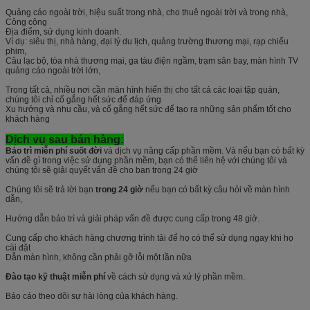
Quảng cáo ngoài trời, hiệu suất trong nhà, cho thuê ngoài trời và trong nhà,
Công cộng
Địa điểm, sử dụng kinh doanh.
Ví dụ: siêu thị, nhà hàng, đại lý du lịch, quảng trường thương mại, rạp chiếu
phim,
Câu lạc bộ, tòa nhà thương mại, ga tàu điện ngầm, trạm sân bay, màn hình TV
quảng cáo ngoài trời lớn,
Trong tất cả, nhiều nơi cần màn hình hiển thị cho tất cả các loại tập quán,
chúng tôi chỉ cố gắng hết sức để đáp ứng
Xu hướng và nhu cầu, và cố gắng hết sức để tạo ra những sản phẩm tốt cho
khách hàng
Dịch vụ sau bán hàng:
Bảo trì miễn phí suốt đời
và dịch vụ nâng cấp phần mềm. Và nếu bạn có bất kỳ
vấn đề gì trong việc sử dụng phần mềm, bạn có thể liên hệ với chúng tôi và
chúng tôi sẽ giải quyết vấn đề cho bạn trong 24 giờ
Chúng tôi sẽ trả lời bạn
trong 24 giờ
nếu bạn có bất kỳ câu hỏi về màn hình
dẫn,
Hướng dẫn bảo trì và giải pháp vấn đề được cung cấp trong 48 giờ.
Cung cấp cho khách hàng chương trình tải để họ có thể sử dụng ngay khi họ
cài đặt
Dẫn màn hình, không cần phải gỡ lỗi một lần nữa
Đào tạo kỹ thuật miễn phí
về cách sử dụng và xử lý phần mềm.
Báo cáo theo dõi sự hài lòng của khách hàng.