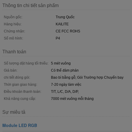
Thông tin chi tiết sản phẩm
Nguồn gốc:
Trung Quốc
Hàng hiệu:
KAILITE
Chứng nhận:
CE FCC ROHS
Số mô hình:
P4
Thanh toán
Số lượng đặt hàng tối thiểu:
5 mét vuông
Giá bán:
Có thể đàm phán
chi tiết đóng gói:
Bao bì bằng gỗ; Gói Trường hợp Chuyến bay
Thời gian giao hàng:
7-20 ngày làm việc
Điều khoản thanh toán:
T/T, L/C, D/A, D/P,
Khả năng cung cấp:
7000 mét vuông mỗi tháng
Sự miêu tả
Module LED RGB