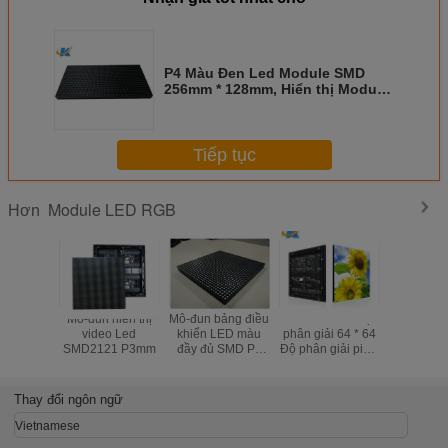
P4 Màu Đen Led Module SMD
256mm * 128mm, Hiển thị Module
LED với Thẻ Video DVI
Tiếp tục
Module LED RGB
Hơn
Mô-đun hiển thị
Mô-đun bảng điều
Mô-đun LED độ
P6 trong 
video Led
khiển LED màu
phân giải 64 * 64
LED Modul
SMD2121 P3mm
đầy đủ SMD P6
Độ phân giải pixel
Pitch 6m
chống nước
2,5mm Pixel Full
vụ lái xe 
Full Real Real
độ quét 
Pixels 1R1G1B
SMD3
Thay đổi ngôn ngữ
Vietnamese