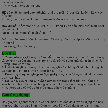
bất kỳ nguồn nào
Từ TV, VCD, DVD và như vậy
HD và tỷ lệ làm mới cao: độ
phân giải cho mỗi mô-đun dẫn là 64 * 32, vì vậy
nếu xem
Khoảng cách là 4 mét trở lên, hiệu quả là đủ tốt cho mô hình này.
Đầy đủ màu sắc:
thông qua SMD2121 3 trong 1 đèn dẫn, hiệu suất màu tuyệt
vời và hiển thị
Nội dung của video tốt nhất và thực tế
Mô-đun dẫn nước không thấm nước; Dễ dàng bảo trì và lắp đặt; Công suất thấp
tương đối
Tiêu dùng; Góc nhìn rộng
Lợi thế:
1.
7 năm nhà máy,
Chúng tôi đang dẫn màn hình sản xuất trong 7 năm, chúng
tôi có kinh nghiệm phong phú trong ngoài trời và trong nhà dẫn hiển thị, chất
lượng được đảm bảo
2.
Lợi thế về giá,
vì chúng tôi là nhà máy, giá của chúng tôi thấp hơn trung gian
và buôn bán ở mức tương đương từ 5% -10%
3.
Bán hàng chuyên nghiệp và đội ngũ kỹ thuật của 35 người
để đảm bảo kết
quả hoàn hảo
4. Nguyên lý của chúng tôi:
"đặt coustomers trong tâm trí"
, yêu cầu của
khách hàng là cơ bản cho chúng tôi, chúng tôi thực hiện các giải pháp khác
nhau accroding các yêu cầu khác nhau của khách hàng
Các ứng dụng:
Bây giờ, với sự phát triển của xã hội, màn hình dẫn đã được sử dụng cho nhiều
khu vực, chủ yếu chia thành sử dụng ngoài trời và sử dụng trong nhà như: