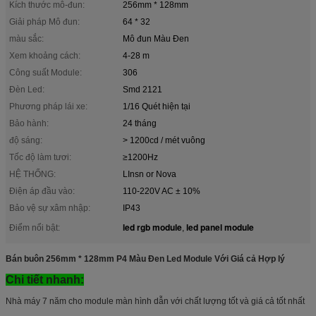
Kích thước mô-đun:
256mm * 128mm
Giải pháp Mô đun:
64 * 32
màu sắc:
Mô đun Màu Đen
Xem khoảng cách:
4-28 m
Công suất Module:
306
Đèn Led:
Smd 2121
Phương pháp lái xe:
1/16 Quét hiện tại
Bảo hành:
24 tháng
độ sáng:
> 1200cd / mét vuông
Tốc độ làm tươi:
≥1200Hz
HỆ THỐNG:
LInsn or Nova
Điện áp đầu vào:
110-220V AC ± 10%
Bảo vệ sự xâm nhập:
IP43
led rgb module
led panel module
Điểm nổi bật:
,
Bán buôn 256mm * 128mm P4 Màu Đen Led Module Với Giá cả Hợp lý
Chi tiết nhanh:
Nhà máy 7 năm cho module màn hình dẫn với chất lượng tốt và giá cả tốt nhất