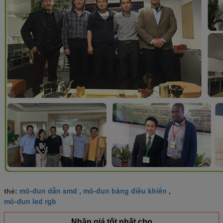
mô-đun dẫn smd
mô-đun bảng điều khiển
thẻ:
,
,
mô-đun led rgb
Nhận giá tốt nhất cho