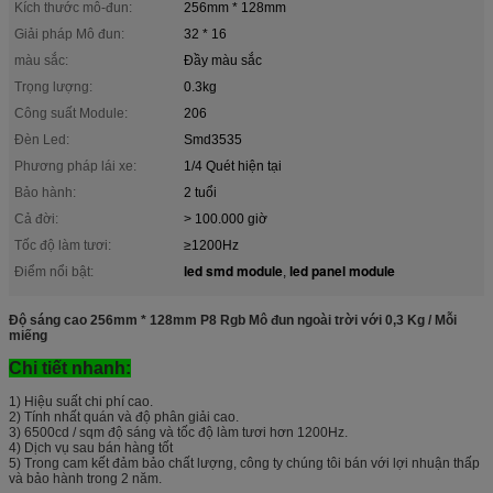
Kích thước mô-đun:
256mm * 128mm
Giải pháp Mô đun:
32 * 16
màu sắc:
Đầy màu sắc
Trọng lượng:
0.3kg
Công suất Module:
206
Đèn Led:
Smd3535
Phương pháp lái xe:
1/4 Quét hiện tại
Bảo hành:
2 tuổi
Cả đời:
> 100.000 giờ
Tốc độ làm tươi:
≥1200Hz
led smd module
led panel module
Điểm nổi bật:
,
Độ sáng cao 256mm * 128mm P8 Rgb Mô đun ngoài trời với 0,3 Kg / Mỗi
miếng
Chi tiết nhanh:
1) Hiệu suất chi phí cao.
2) Tính nhất quán và độ phân giải cao.
3) 6500cd / sqm độ sáng và tốc độ làm tươi hơn 1200Hz.
4) Dịch vụ sau bán hàng tốt
5) Trong cam kết đảm bảo chất lượng, công ty chúng tôi bán với lợi nhuận thấp
và bảo hành trong 2 năm.