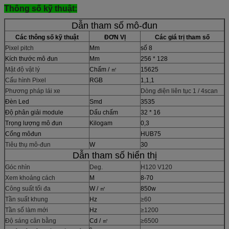
Thông số kỹ thuật:
Dẫn tham số mô-đun
Các thông số kỹ thuật
ĐƠN VỊ
Các giá trị tham số
Pixel pitch
Mm
số 8
Kích thước mô đun
Mm
256 * 128
Mật độ vật lý
Chấm / ㎡
15625
Cấu hình Pixel
RGB
1,1,1
Phương pháp lái xe
Dòng điện liên tục 1 / 4scan
Đèn Led
Smd
3535
Độ phân giải module
Dấu chấm
32 * 16
Trọng lượng mô đun
Kilogam
0,3
Cổng môđun
HUB75
Tiêu thụ mô-đun
W
30
Dẫn tham số hiển thị
Góc nhìn
Deg.
H120 V120
Xem khoảng cách
M
8-70
Công suất tối đa
W / ㎡
850w
Tần suất khung
Hz
≥60
Tần số làm mới
Hz
≥1200
Độ sáng cân bằng
Cd / ㎡
≥6500