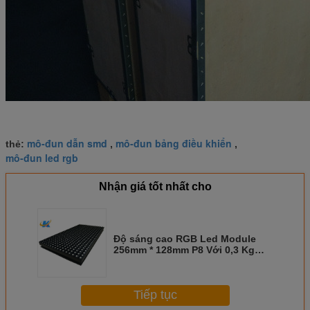
mô-đun dẫn smd
mô-đun bảng điều khiển
thẻ:
,
,
mô-đun led rgb
Nhận giá tốt nhất cho
Độ sáng cao RGB Led Module
256mm * 128mm P8 Với 0,3 Kg
Trọng lượng / Mỗi Mảnh
Tiếp tục