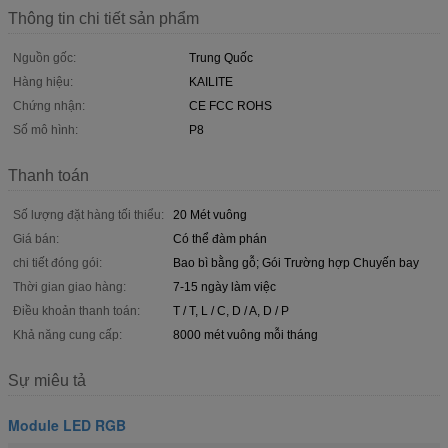
Thông tin chi tiết sản phẩm
Nguồn gốc:
Trung Quốc
Hàng hiệu:
KAILITE
Chứng nhận:
CE FCC ROHS
Số mô hình:
P8
Thanh toán
Số lượng đặt hàng tối thiểu:
20 Mét vuông
Giá bán:
Có thể đàm phán
chi tiết đóng gói:
Bao bì bằng gỗ; Gói Trường hợp Chuyến bay
Thời gian giao hàng:
7-15 ngày làm việc
Điều khoản thanh toán:
T / T, L / C, D / A, D / P
Khả năng cung cấp:
8000 mét vuông mỗi tháng
Sự miêu tả
Module LED RGB