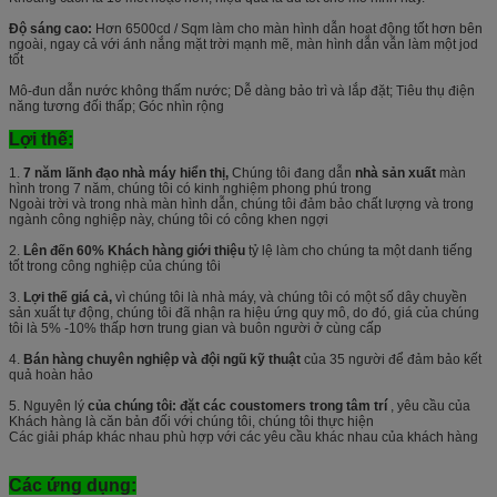
Độ sáng cao:
Hơn 6500cd / Sqm làm cho màn hình dẫn hoạt động tốt hơn bên
ngoài, ngay cả với ánh nắng mặt trời mạnh mẽ, màn hình dẫn vẫn làm một jod
tốt
Mô-đun dẫn nước không thấm nước; Dễ dàng bảo trì và lắp đặt; Tiêu thụ điện
năng tương đối thấp; Góc nhìn rộng
Lợi thế:
1.
7 năm lãnh đạo nhà máy hiển thị,
Chúng tôi đang dẫn
nhà sản xuất
màn
hình trong 7 năm, chúng tôi có kinh nghiệm phong phú trong
Ngoài trời và trong nhà màn hình dẫn, chúng tôi đảm bảo chất lượng và trong
ngành công nghiệp này, chúng tôi có công khen ngợi
2.
Lên đến 60% Khách hàng giới thiệu
tỷ lệ làm cho chúng ta một danh tiếng
tốt trong công nghiệp của chúng tôi
3.
Lợi thế giá cả,
vì chúng tôi là nhà máy, và chúng tôi có một số dây chuyền
sản xuất tự động, chúng tôi đã nhận ra hiệu ứng quy mô, do đó, giá của chúng
tôi là 5% -10% thấp hơn trung gian và buôn người ở cùng cấp
4.
Bán hàng chuyên nghiệp và đội ngũ kỹ thuật
của 35 người để đảm bảo kết
quả hoàn hảo
5. Nguyên lý
của chúng tôi: đặt các coustomers trong tâm trí
, yêu cầu của
Khách hàng là căn bản đối với chúng tôi, chúng tôi thực hiện
Các giải pháp khác nhau phù hợp với các yêu cầu khác nhau của khách hàng
Các ứng dụng: