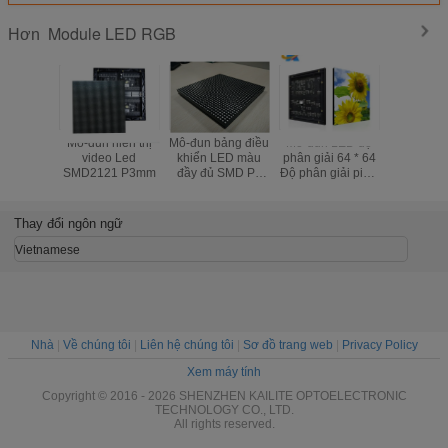
Module LED RGB
Hơn
Mô-đun hiển thị
Mô-đun bảng điều
Mô-đun LED độ
P6 trong 
video Led
khiển LED màu
phân giải 64 * 64
LED Modul
SMD2121 P3mm
đầy đủ SMD P6
Độ phân giải pixel
Pitch 6m
chống nước
2,5mm Pixel Full
vụ lái xe 
Full Real Real
độ quét 
Pixels 1R1G1B
SMD3
Thay đổi ngôn ngữ
Vietnamese
Nhà
|
Về chúng tôi
|
Liên hệ chúng tôi
|
Sơ đồ trang web
|
Privacy Policy
Xem máy tính
Copyright © 2016 - 2026 SHENZHEN KAILITE OPTOELECTRONIC
TECHNOLOGY CO., LTD.
All rights reserved.