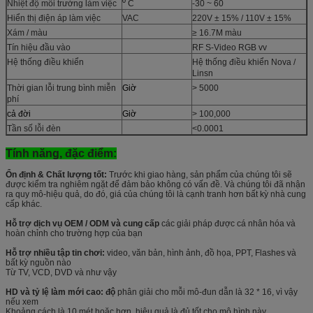
0
Nhiệt độ môi trường làm việc
C
-30 ~ 60
Hiển thị điện áp làm việc
VAC
220V ± 15% / 110V ± 15%
Xám / màu
≥ 16.7M màu
Tín hiệu đầu vào
RF S-Video RGB vv
Hệ thống điều khiển
Hệ thống điều khiển Nova /
Linsn
Thời gian lỗi trung bình miễn
Giờ
> 5000
phí
cả đời
Giờ
> 100,000
Tần số lỗi đèn
<0.0001
Tính năng, đặc điểm:
Ổn định & Chất lượng tốt:
Trước khi giao hàng, sản phẩm của chúng tôi sẽ
được kiểm tra nghiêm ngặt để đảm bảo không có vấn đề. Và chúng tôi đã nhận
ra quy mô-hiệu quả, do đó, giá của chúng tôi là cạnh tranh hơn bất kỳ nhà cung
cấp khác.
Hỗ trợ dịch vụ OEM / ODM và cung cấp
các giải pháp được cá nhân hóa và
hoàn chỉnh cho trường hợp của bạn
Hỗ trợ nhiều tập tin chơi:
video, văn bản, hình ảnh, đồ họa, PPT, Flashes và
bất kỳ nguồn nào
Từ TV, VCD, DVD và như vậy
HD và tỷ lệ làm mới cao: độ
phân giải cho mỗi mô-đun dẫn là 32 * 16, vì vậy
nếu xem
Khoảng cách là 10 mét hoặc hơn, hiệu quả là đủ tốt cho mô hình này.