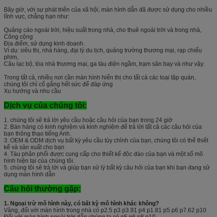
Bây giờ, với sự phát triển của xã hội, màn hình dẫn đã được sử dụng cho nhiều
lĩnh vực, chẳng hạn như:
Quảng cáo ngoài trời, hiệu suất trong nhà, cho thuê ngoài trời và trong nhà,
Công cộng
Địa điểm, sử dụng kinh doanh.
Ví dụ: siêu thị, nhà hàng, đại lý du lịch, quảng trường thương mại, rạp chiếu
phim,
Câu lạc bộ, tòa nhà thương mại, ga tàu điện ngầm, trạm sân bay và như vậy.
Trong tất cả, nhiều nơi cần màn hình hiển thị cho tất cả các loại tập quán,
chúng tôi chỉ cố gắng hết sức để đáp ứng
Xu hướng và nhu cầu
Dịch vụ của chúng tôi:
1. chúng tôi sẽ trả lời yêu cầu hoặc câu hỏi của bạn trong 24 giờ
2. Bán hàng có kinh nghiệm và kinh nghiệm để trả lời tất cả các câu hỏi của
bạn thông thạo tiếng Anh.
3. OEM & ODM dịch vụ bất kỳ yêu cầu tùy chỉnh của bạn, chúng tôi có thể thiết
kế và sản xuất cho bạn
4. Tàu phân phối được cung cấp cho thiết kế độc đáo của bạn và một số mô
hình hiện tại của chúng tôi.
5. chúng tôi sẽ trả lời và giúp bạn xử lý bất kỳ câu hỏi của bạn khi bạn đang sử
dụng màn hình dẫn
Câu hỏi thường gặp:
1. Ngoại trừ mô hình này, có bất kỳ mô hình khác không?
Vâng, đối với màn hình trong nhà có p2.5 p3 p3.91 p4 p1.81 p5 p6 p7.62 p10
Đối với màn hình ngoài trời dẫn chúng ta có p5 p6 p8 p10