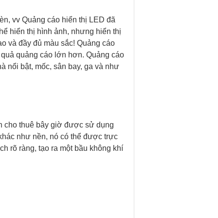
èn, vv
Quảng cáo hiển thị LED đã
ể hiển thị hình ảnh, nhưng hiển thị
ao và đầy đủ màu sắc!
Quảng cáo
u quả quảng cáo lớn hơn.
Quảng cáo
à nổi bật, mốc, sân bay, ga và như
h cho thuê bây giờ được sử dụng
í khác như nền, nó có thể được trực
ách rõ ràng, tạo ra một bầu không khí