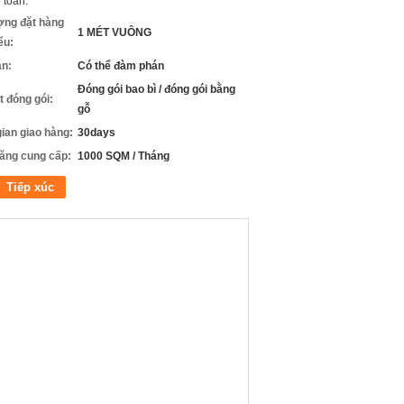
 toán:
ợng đặt hàng
1 MÉT VUÔNG
iểu:
án:
Có thể đàm phán
Đóng gói bao bì / đóng gói bằng
ết đóng gói:
gỗ
gian giao hàng:
30days
ăng cung cấp:
1000 SQM / Tháng
Tiếp xúc