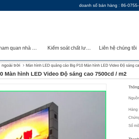
doanh số bán hàng :
86-0755
Tham quan nhà máy
Kiểm soát chất lượng
Liên hệ chúng tôi
ngoài trời
Màn hình LED quảng cáo Big P10 Màn hình LED Video Độ sáng ca
0 Màn hình LED Video Độ sáng cao 7500cd / m2
Thông 
Nguồn
Hàng 
Chứng
Số mô