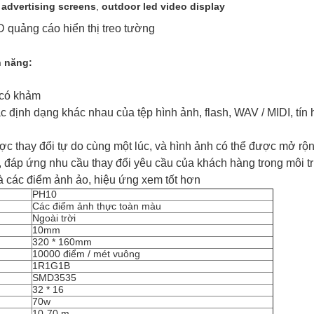
 advertising screens
,
outdoor led video display
quảng cáo hiển thị treo tường
h năng:
 có khảm
 định dạng khác nhau của tệp hình ảnh, flash, WAV / MIDI, tín h
ợc thay đổi tự do cùng một lúc, và hình ảnh có thể được mở rộ
h, đáp ứng nhu cầu thay đổi yêu cầu của khách hàng trong môi 
à các điểm ảnh ảo, hiệu ứng xem tốt hơn
PH10
Các điểm ảnh thực toàn màu
Ngoài trời
10mm
320 * 160mm
10000 điểm / mét vuông
1R1G1B
SMD3535
32 * 16
70w
10-70 m