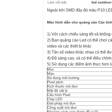
Làm nổi bật:
led outdoor
Ngoài trời SMD đầy đủ màu P10 LED 
Màn hình dẫn cho quảng cáo Các tín
1) Với cách chiếu sáng tốt và không
2) Ban quảng cáo Led có thể chơi các
video và các thiết bị khác
3) Tần số video khác nhau có thể đư
4) Độ sáng cao, và có thể điều chỉn
5) Sử dụng các điểm ảnh thực hơn l
Mục
Màu
Sử dụng môi trường
Pixel pitch
Kích thước mô-đun
Mật độ vật lý
Cấu hình Pixel
Chip LED
Giải pháp mô đun
Công suất mô-đun
Khoảng cách xem được đề xuất