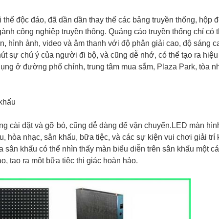
 thế độc đáo, đã dần dần thay thế các bảng truyền thống, hộp đ
ành công nghiệp truyền thông. Quảng cáo truyền thống chỉ có th
, hình ảnh, video và âm thanh với độ phân giải cao, độ sáng c
t sự chú ý của người đi bộ, và cũng dễ nhớ, có thể tạo ra hiệ
dụng ở đường phố chính, trung tâm mua sắm, Plaza Park, tòa nh
 khấu
ng cài đặt và gỡ bỏ, cũng dễ dàng để vận chuyển.LED màn hìn
ấu, hòa nhạc, sân khấu, bữa tiệc, và các sự kiện vui chơi giải tr
 xa sân khấu có thể nhìn thấy màn biểu diễn trên sân khấu một c
o, tạo ra một bữa tiệc thị giác hoàn hảo.