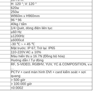
H: 120 °;
V: 120 °
620w
250w
W960m x H960mm
96 * 96
40kg / tấm
1/4 Quét, dòng điện liên tục
≥60 Hz
≥1200Hz
≥6000cd
-30 ℃ ~ + 45 ℃
Mặt trước: IP 67;
Trở lại: IP65
110-220V AC ± 10%
Màu hiển thị ≥ 16.7N (Đồng bộ hóa)
Hướng dẫn / Tự động
RF, S-VIDEO, RGBHV, YUV, YC & COMPOSITION, v.v
...
PCTV + card màn hình DVI + card kiểm soát + sợi
quang
> 500 giờ
> 100.000 giờ
<0.0002