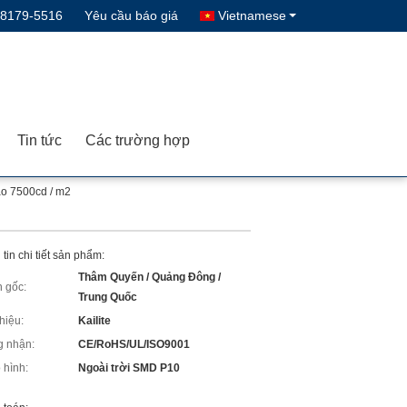
-8179-5516
Yêu cầu báo giá
Vietnamese
Tin tức
Các trường hợp
o 7500cd / m2
tin chi tiết sản phẩm:
Thâm Quyến / Quảng Đông /
 gốc:
Trung Quốc
hiệu:
Kailite
 nhận:
CE/RoHS/UL/ISO9001
 hình:
Ngoài trời SMD P10