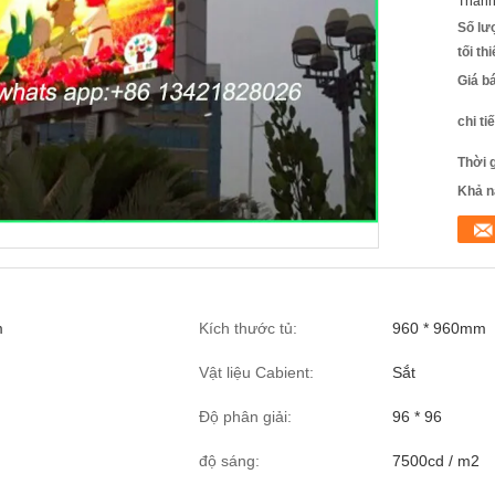
Thanh
Số lư
tối th
Giá b
chi ti
Thời 
Khả n
m
Kích thước tủ:
960 * 960mm
Vật liệu Cabient:
Sắt
Độ phân giải:
96 * 96
độ sáng:
7500cd / m2