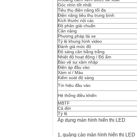
Góc nhìn tốt nhất
Tiêu thụ điện năng tối đa
Điện năng tiêu thụ trung bình
Kích thước nội các
Độ phân giải chuẩn
Cân nặng
Phương pháp lái xe
Tỷ lệ khung hình video
Đánh giá mức độ
Độ sáng cân bằng trắng
Nhiệt độ hoạt động / Độ ẩm
Bảo vệ sự xâm nhập
Điện áp đầu vào
Xám xỉ / Màu
Kiểm soát độ sáng
Tín hiệu đầu vào
Hệ thống điều khiển
MBTF
Cả đời
Tỷ lệ
Áp dụng màn hình hiển thị LED
1, quảng cáo màn hình hiển thị LED