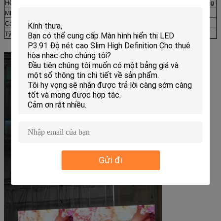
Hệ thống điều khiển
PCTV + thẻ video DVI + thẻ điều khiển + cáp quang
MBTF
> 5000 giờ
Cả đời
> 100.000 giờ
Tỷ lệ
<0,0001
Gửi đi