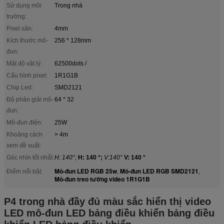
Sử dụng môi
Trong nhà
trường:
Pixel sân:
4mm
Kích thước mô-
256 * 128mm
đun:
Mật độ vật lý:
62500dots /
Cấu hình pixel:
1R1G1B
Chip Led:
SMD2121
Độ phân giải mô-
64 * 32
đun:
Mô-đun điện:
25W
Khoảng cách
> 4m
xem đề xuất:
Góc nhìn tốt nhất:
H: 140°;
H: 140 °;
V:140°
V: 140 °
Mô-đun LED RGB 25w
Mô-đun LED RGB SMD2121
Điểm nổi bật:
,
,
Mô-đun treo tường video 1R1G1B
P4 trong nhà đầy đủ màu sắc hiển thị video
LED mô-đun LED bảng điều khiển bảng điều