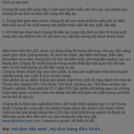
Dịch vụ sau bán
Chúng tôi cam kết cung cấp 2 năm bảo hành miễn phí cho các sản phẩm của
chúng tôi và dịch vụ theo dõi vòng đời đầy đủ.
1. Trong thời gian bảo hành, chúng tôi sẽ sửa chữa thiết bị miễn phí vô điều
kiện nếu sự cố do chất lượng sản phẩm hoặc vấn đề sản xuất, lắp đặt.
2. Khi hết hạn bảo hành.chúng tôi tiếp tục cung cấp dịch vụ bảo trì trong suốt
vòng đời của thiết bị với chi phí dịch vụ / vật liệu tương đối được thanh toán.
Màn hình hiển thị LED: được sử dụng rộng rãi trong Sân bay, nhà ga, bến cảng,
sảnh giao dịch chứng khoán, tổ chức tài chính, địa điểm thể thao, triển lãm,
trung tâm mua sắm, trung tâm chỉ huy và kiểm soát, phương tiện quảng cáo, v.v.
Mong đợi: Chúng tôi muốn bày tỏ mong muốn thiết lập mối quan hệ với bạn
trên cơ sở chất lượng và đôi bên cùng có lợi.
Công ty: Được thành lập vào năm 2009, là nhà sản xuất màn hình led chuyên
nghiệp trong sản xuất, R & D và bán hàng.
Sản phẩm và ưu điểm: Dòng sản phẩm màn hình LED đủ màu dành cho bán lẻ
Trong nhà / Ngoài trời / Cho thuê, Cho thuê, Quảng cáo, Thể thao và khu vực
Doanh nghiệp, Pixel pitch từ P1.2 đến P10.Sản phẩm đã thông qua các chứng
nhận liên quan và được bán cho khắp nơi trên thế giới với chất lượng vượt trội
và lợi thế về giá cả.
Chúng tôi là Nhà sản xuất Màn hình LED hoặc Biển quảng cáo Cơ sở Trung
Quốc.Chúng tôi cung cấp cho khách hàng dòng sản phẩm LED hoàn chỉnh
nhất và các giải pháp bảng hiệu LED cập nhật nhất trong ngành Kỹ thuật số.
Nếu bạn quan tâm đến dịch vụ của chúng tôi, hãy truy cập
www.rgbledscreen.com
/ request-a-quote / để biết chi tiết.
mô-đun dẫn smd
mô-đun bảng điều khiển
thẻ:
,
,