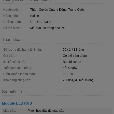
Nguồn gốc:
Thâm Quyến Quảng Đông, Trung Quốc
Hàng hiệu:
Kailite
Chứng nhận:
CE FCC ROHS
Số mô hình:
Mô-đun led trong nhà P4
Thanh toán
Số lượng đặt hàng tối thiểu:
76 cái / 1 thùng
Giá bán:
Có thể đàm phán
chi tiết đóng gói:
Bao bì carton
Thời gian giao hàng:
hết 5 ngày
Điều khoản thanh toán:
L/C, T/T
Khả năng cung cấp:
2000SQM / mỗi miệng
Sự miêu tả
Module LED RGB
Màu sắc:
Pixel thực đầy đủ màu sắc