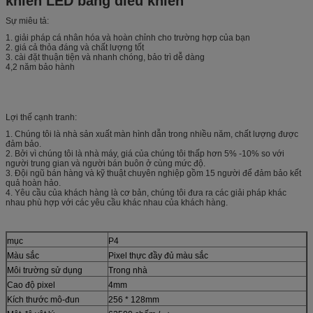
khiển LED bảng điều khiển
Sự miêu tả:
1. giải pháp cá nhân hóa và hoàn chỉnh cho trường hợp của bạn
2. giá cả thỏa đáng và chất lượng tốt
3. cài đặt thuận tiện và nhanh chóng, bảo trì dễ dàng
4,2 năm bảo hành
Lợi thế cạnh tranh:
1. Chúng tôi là nhà sản xuất màn hình dẫn trong nhiều năm, chất lượng được
đảm bảo.
2. Bởi vì chúng tôi là nhà máy, giá của chúng tôi thấp hơn 5% -10% so với
người trung gian và người bán buôn ở cùng mức độ.
3. Đội ngũ bán hàng và kỹ thuật chuyên nghiệp gồm 15 người để đảm bảo kết
quả hoàn hảo.
4. Yêu cầu của khách hàng là cơ bản, chúng tôi đưa ra các giải pháp khác
nhau phù hợp với các yêu cầu khác nhau của khách hàng.
mục
P4
Màu sắc
Pixel thực đầy đủ màu sắc
Môi trường sử dụng
Trong nhà
Cao độ pixel
4mm
Kích thước mô-đun
256 * 128mm