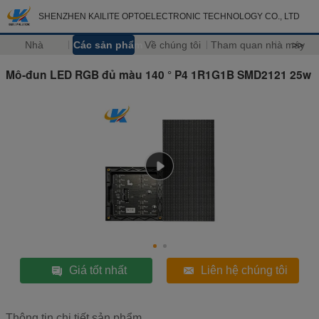
SHENZHEN KAILITE OPTOELECTRONIC TECHNOLOGY CO., LTD
Nhà
Các sản phẩm
Về chúng tôi
Tham quan nhà máy
>>
Mô-đun LED RGB đủ màu 140 ° P4 1R1G1B SMD2121 25w
Giá tốt nhất
Liên hệ chúng tôi
Thông tin chi tiết sản phẩm