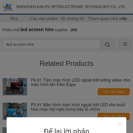
SHENZHEN KAILITE OPTOELECTRONIC TECHNOLOGY CO., LTD
Nhà
Các sản phẩm
Về chúng tôi
Tham quan nhà máy
>>
led screen hire
Phẩm chất
supplier.
(69)
Related Products
P4.81 Tấm màn hình LED ngoài trời tường video cho
màn hình lớn FIlm Expo
Yêu cầu ngay
P3.91 Màn hình màn hình ngoài trời LED cho buổi
hòa nhạc hội nghị trưng bày tủ nhôm
Yêu cầu ngay
Hỗ trợ màn hình hiển thị kỹ thuật số
Để lại lời nhắn