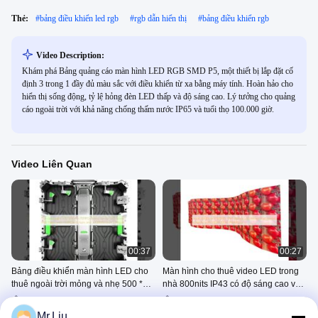
Thẻ:
#
bảng điều khiển led rgb
#
rgb dẫn hiển thị
#
bảng điều khiển rgb
Video Description:
Khám phá Bảng quảng cáo màn hình LED RGB SMD P5, một thiết bị lắp đặt cố
định 3 trong 1 đầy đủ màu sắc với điều khiển từ xa bằng máy tính. Hoàn hảo cho
hiển thị sống động, tỷ lệ hỏng đèn LED thấp và độ sáng cao. Lý tưởng cho quảng
cáo ngoài trời với khả năng chống thấm nước IP65 và tuổi thọ 100.000 giờ.
Video Liên Quan
00:37
00:27
Bảng điều khiển màn hình LED cho
Màn hình cho thuê video LED trong
thuê ngoài trời mỏng và nhẹ 500 *
nhà 800nits IP43 có độ sáng cao với
500mm P2.9 với 112910dots/m2 và
kích thước bảng 500x500mm
Màn Hình LED Cho Thuê Ngoài
Màn Hình LED Cho Thuê Ngoài
Tuổi thọ> 100000 giờ
Trời
Trời
Mr.Liu